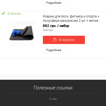
Подробнее
В наличии
Коврик для йоги, фитнеса и спорта +
полусфера массажная 2 шт + мячик
массажный с шипами OSPORT Set 60
662 грн.
/ набор
(n-0090)
925 грн.
В корзину
Подробнее
Полезные ссылки
О нас