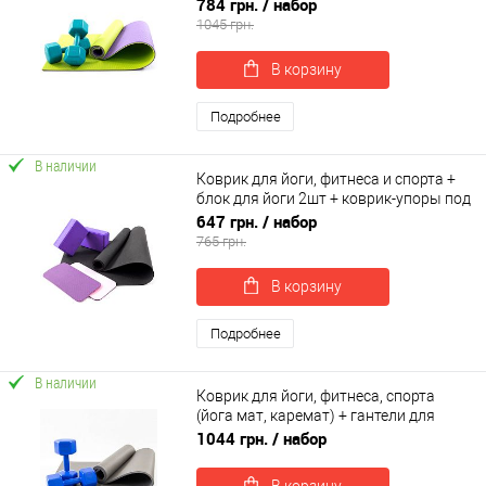
фитнеса 2шт по 4кг OSPORT Set 79 (n-
784 грн.
/ набор
0109)
1045 грн.
В корзину
Подробнее
В наличии
Коврик для йоги, фитнеса и спорта +
блок для йоги 2шт + коврик-упоры под
колени 2шт OSPORT Set 61 (n-0091)
647 грн.
/ набор
765 грн.
В корзину
Подробнее
В наличии
Коврик для йоги, фитнеса, спорта
(йога мат, каремат) + гантели для
фитнеса 2шт по 4кг OSPORT Set 71 (n-
1044 грн.
/ набор
0101)
В корзину