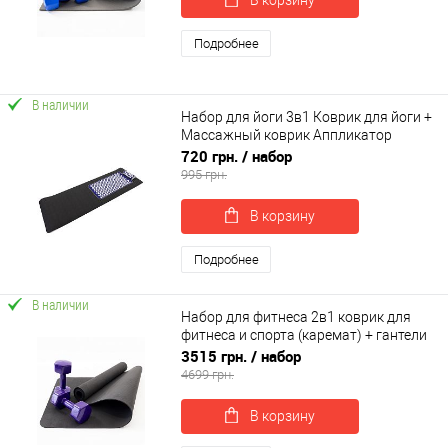
Подробнее
В наличии
Набор для йоги 3в1 Коврик для йоги +
Массажный коврик Аппликатор
Кузнецова + валик OSPORT Set 31 (n-
720 грн.
/ набор
0062)
995 грн.
В корзину
Подробнее
В наличии
Набор для фитнеса 2в1 коврик для
фитнеса и спорта (каремат) + гантели
2шт по 8 кг OSPORT Set 23 (n-0054)
3515 грн.
/ набор
4699 грн.
В корзину