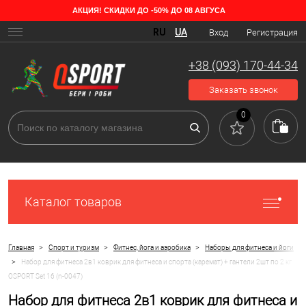
АКЦИЯ! СКИДКИ ДО -50% ДО 08 АВГУСА
RU
UA
Вход
Регистрация
+38 (093) 170-44-34
Заказать звонок
0
Каталог товаров
>
>
>
Главная
Спорт и туризм
Фитнес, йога и аэробика
Наборы для фитнеса и йоги
>
Набор для фитнеса 2в1 коврик для фитнеса и спорта (каремат) + гантели 2шт по 2 кг
OSPORT Set 16 (n-0047)
Набор для фитнеса 2в1 коврик для фитнеса и