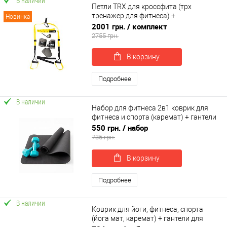
В наличии
Петли TRX для кроссфита (трх
тренажер для фитнеса) +
Новинка
гравитационные ботинки для турника
2001 грн.
/ комплект
OSPORT Set 53 (n-0083)
2755 грн.
В корзину
Подробнее
В наличии
Набор для фитнеса 2в1 коврик для
фитнеса и спорта (каремат) + гантели
2шт по 1 кг OSPORT Set 2 (n-0033)
550 грн.
/ набор
735 грн.
В корзину
Подробнее
В наличии
Коврик для йоги, фитнеса, спорта
(йога мат, каремат) + гантели для