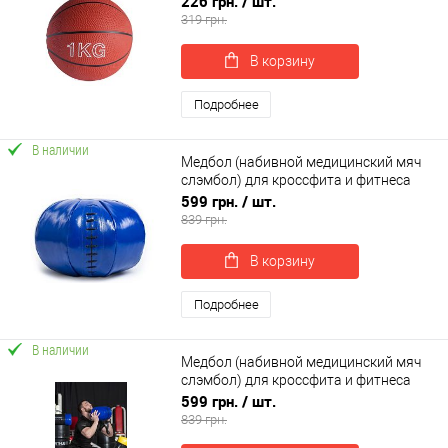
226 грн.
/ шт.
319 грн.
В корзину
Подробнее
В наличии
Медбол (набивной медицинский мяч
слэмбол) для кроссфита и фитнеса
OSPORT Lite 6 кг (OF-0184)
599 грн.
/ шт.
839 грн.
В корзину
Подробнее
В наличии
Медбол (набивной медицинский мяч
слэмбол) для кроссфита и фитнеса
OSPORT Lite 7 кг (OF-0185)
599 грн.
/ шт.
839 грн.