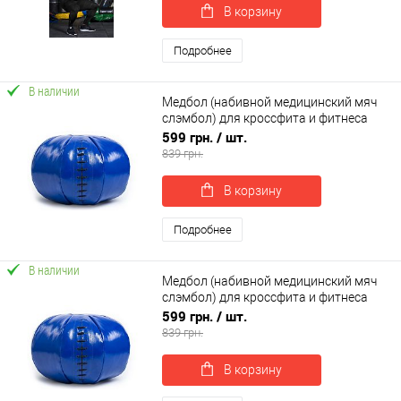
В корзину
Подробнее
В наличии
Медбол (набивной медицинский мяч
слэмбол) для кроссфита и фитнеса
OSPORT Lite 9 кг (OF-0187)
599 грн.
/ шт.
839 грн.
В корзину
Подробнее
В наличии
Медбол (набивной медицинский мяч
слэмбол) для кроссфита и фитнеса
OSPORT Lite 5 кг (OF-0183)
599 грн.
/ шт.
839 грн.
В корзину