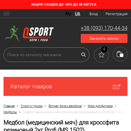
АКЦИЯ! СКИДКИ ДО -50% ДО 08 АВГУСА
RU
UA
Вход
Регистрация
+38 (093) 170-44-34
Заказать звонок
0
Каталог товаров
>
>
>
>
Главная
Спорт и туризм
Фитнес, йога и аэробика
Мячи для фитнеса
>
Медболы
Медбол (медицинский мяч) для кроссфита резиновый 2кг Profi (MS 1502)
Медбол (медицинский мяч) для кроссфита
резиновый 2кг Profi (MS 1502)