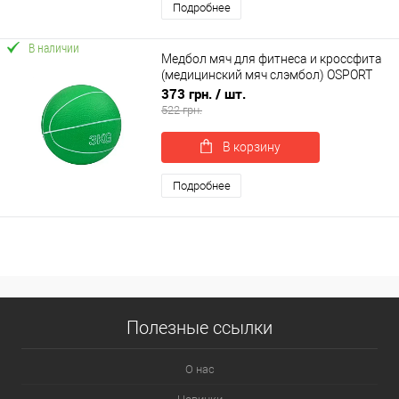
Подробнее
В наличии
Медбол мяч для фитнеса и кроссфита
(медицинский мяч слэмбол) OSPORT
Lite 3 кг (MS 4129-3)
373 грн.
/ шт.
522 грн.
В корзину
Подробнее
Полезные ссылки
О нас