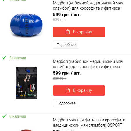
Медбол (набивной медицинский мяч
слэмбол) для кроссфита и фитнеса
OSPORT Lite 3 кг (OF-0181)
599 грн.
/ шт.
839 грн.
В корзину
Подробнее
В наличии
Медбол (набивной медицинский мяч
слэмбол) для кроссфита и фитнеса
OSPORT Lite 8 кг (OF-0186)
599 грн.
/ шт.
839 грн.
В корзину
Подробнее
В наличии
Медбол мяч для фитнеса и кроссфита
(медицинский мяч слэмбол) OSPORT
Lite 1 кг (MS 4129-1)