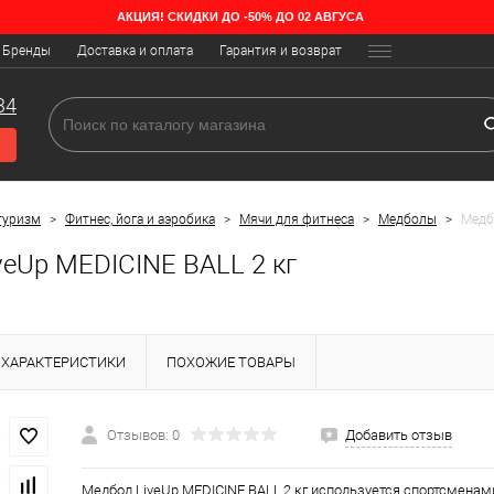
АКЦИЯ! СКИДКИ ДО -50% ДО 02 АВГУСА
Бренды
Доставка и оплата
Гарантия и возврат
34
туризм
>
Фитнес, йога и аэробика
>
Мячи для фитнеса
>
Медболы
>
Медб
veUp MEDICINE BALL 2 кг
ХАРАКТЕРИСТИКИ
ПОХОЖИЕ ТОВАРЫ
Отзывов: 0
Добавить отзыв
Медбол LiveUp MEDICINE BALL,2 кг используется спортсменам