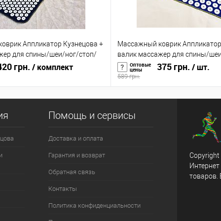
оврик Аппликатор Кузнецова +
Массажный коврик Аппликатор
жер для спины/шеи/ног/стоп/
валик массажер для спины/шеи
 OSPORT (n-0004)
20 грн.
головы/тела OSPORT (n-0002)
375 грн.
Оптовые
/ комплект
/ шт.
цены
589 грн.
ия
Помощь и сервисы
цова
Доставка и оплата
и
Гарантия и возврат
Copyright
Интернет
Обратная связь
товаров.
Контакты
Политика конфиденциальности