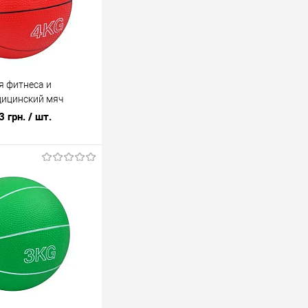
я фитнеса и
дицинский мяч
 Lite 4 кг (MS 4129-
3 грн.
/ шт.
В корзину
лик
К сравнению
В наличии