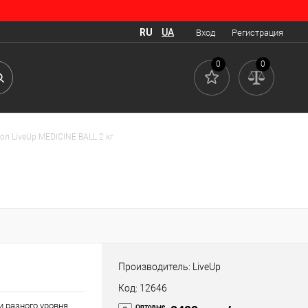
RU
UA
Вход
Регистрация
0
0
ол LiveUp MEDICINE BALL 2 кг
Производитель: LiveUp
Код: 12646
и разного уровня
Оптовые