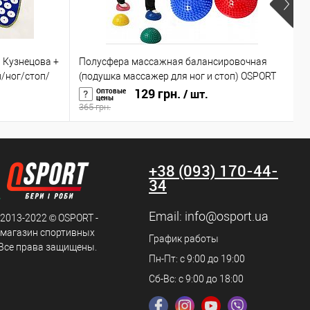
 Кузнецова +
Полусфера массажная балансировочная
М
/ног/стоп/
(подушка массажер для ног и стоп) OSPORT
в
(OF-0059)
129 грн.
г
Оптовые
/ шт.
цены
365 грн.
1
+38 (093) 170-44-
34
Email:
info@osport.ua
 2013-2022 © OSPORT -
 магазин спортивных
График работы
 Все права защищены.
Пн-Пт: с 9:00 до 19:00
Сб-Вс: с 9:00 до 18:00