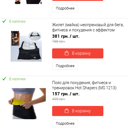
Подробнее
В наличии
Жилет (майка) неопреновый для бега,
фитнеса и похудения c эффектом
сауны Heatoutfit (MS 2815)
381 грн.
/ шт.
788 грн.
В корзину
Подробнее
В наличии
Пояс для похудения, фитнеса и
тренировок Hot Shapers (MS 1213)
157 грн.
/ шт.
495 грн.
В корзину
Подробнее