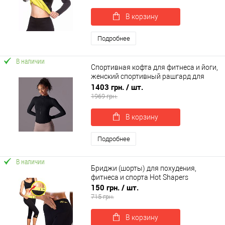
В корзину
Подробнее
В наличии
Спортивная кофта для фитнеса и йоги,
женский спортивный рашгард для
фитнеса OSPORT (os-0009-1)
1403 грн.
/ шт.
1969 грн.
В корзину
Подробнее
В наличии
Бриджи (шорты) для похудения,
фитнеса и спорта Hot Shapers
150 грн.
/ шт.
715 грн.
В корзину