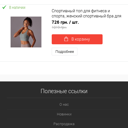
В наличии
Спортивный топ для фитнеса и
спорта, женский спортивный бра для
йоги OSPORT (os-0008-1)
726 грн.
/ шт.
1019 грн.
В корзину
Подробнее
Полезные ссылки
О нас
Новинки
Распродажа