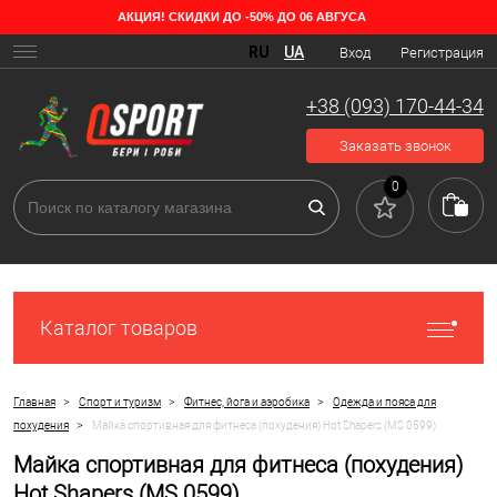
АКЦИЯ! СКИДКИ ДО -50% ДО 06 АВГУСА
RU
UA
Вход
Регистрация
+38 (093) 170-44-34
Заказать звонок
0
Каталог товаров
>
>
>
Главная
Спорт и туризм
Фитнес, йога и аэробика
Одежда и пояса для
>
похудения
Майка спортивная для фитнеса (похудения) Hot Shapers (MS 0599)
Майка спортивная для фитнеса (похудения)
Hot Shapers (MS 0599)