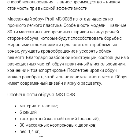
способ использования. Главное преимущество – низкая
стоимость при высокой эффективности.
Массажный обруч Profi MS 0088 изготавливается из
прочного легкого пластика. Особенность модели – наличие
30-ти массажных неопреновых шариков на внутренней
стороне обруча, которые будут способствовать борьбе с
жировыми отложениями и целлюлитом в проблемных
зонах, улучшать кровообращение и ускорять обмен
веществ. Благодаря разборной конструкции, состоящей из 6
разноцветных частей, обруч практичный в использовании,
хранении и транспортировке. После тренировки обруч
можно разобрать, чтобы он не занимал много места. Обруч
имеет современный дизайн и яркую расцветку.
Особенности обруча MS 0088
материал: пластик;
6 секций;
трехцветный желтый+синий+розовый);
30 массажных неопреновых шариков;
вес: 1,4 кг;