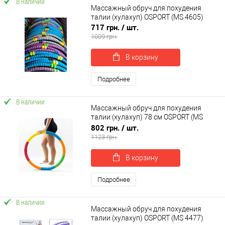
В наличии
Массажный обруч для похудения
талии (хулахуп) OSPORT (MS 4605)
717 грн.
/ шт.
1009 грн.
В корзину
Подробнее
В наличии
Массажный обруч для похудения
талии (хулахуп) 78 см OSPORT (MS
4662)
802 грн.
/ шт.
1123 грн.
В корзину
Подробнее
В наличии
Массажный обруч для похудения
талии (хулахуп) OSPORT (MS 4477)