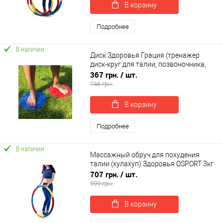
В корзину
Подробнее
В наличии
Диск Здоровья Грация (тренажер
диск-круг для талии, позвоночника,
пресса) металлический OSPORT (FI-
367 грн.
/ шт.
0107)
746 грн.
В корзину
Подробнее
В наличии
Массажный обруч для похудения
талии (хулахуп) Здоровья OSPORT 3кг
(OF-0127)
707 грн.
/ шт.
999 грн.
В корзину