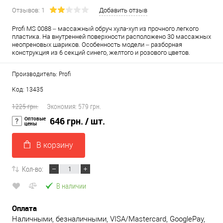
Отзывов: 1
Добавить отзыв
Profi MS 0088 – массажный обруч хула-хуп из прочного легкого
пластика. На внутренней поверхности расположено 30 массажных
неопреновых шариков. Особенность модели – разборная
конструкция из 6 секций синего, желтого и розового цветов.
Производитель: Profi
Код: 13435
1225 грн.
Экономия:
579 грн.
Оптовые
646 грн.
/ шт.
цены
В корзину
Кол-во:
В наличии
Оплата
Наличными, безналичными, VISA/Mastercard, GooglePay,