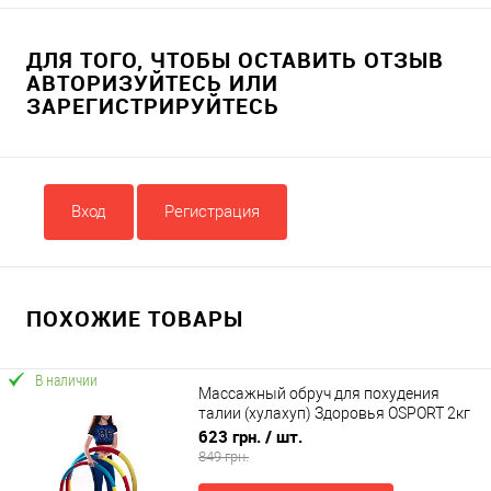
ДЛЯ ТОГО, ЧТОБЫ ОСТАВИТЬ ОТЗЫВ
АВТОРИЗУЙТЕСЬ ИЛИ
ЗАРЕГИСТРИРУЙТЕСЬ
Вход
Регистрация
ПОХОЖИЕ ТОВАРЫ
В наличии
Массажный обруч для похудения
талии (хулахуп) Здоровья OSPORT 2кг
(OF-0126)
623 грн.
/ шт.
849 грн.