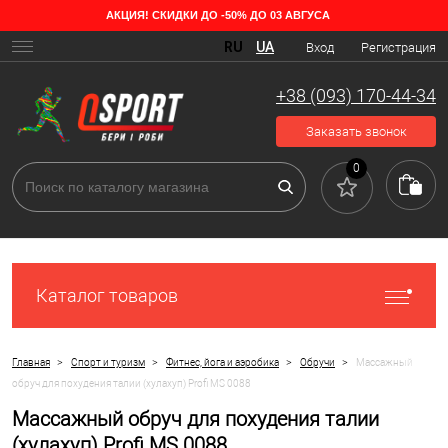
АКЦИЯ! СКИДКИ ДО -50% ДО 03 АВГУСА
RU
UA
Вход
Регистрация
+38 (093) 170-44-34
Заказать звонок
0
Каталог товаров
>
>
>
>
Главная
Спорт и туризм
Фитнес, йога и аэробика
Обручи
Массажный
обруч для похудения талии (хулахуп) Profi MS 0088
Массажный обруч для похудения талии
(хулахуп) Profi MS 0088