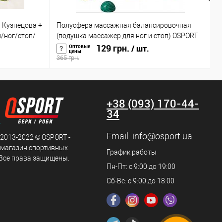
 Кузнецова +
Полусфера массажная балансировочная
М
/ног/стоп/
(подушка массажер для ног и стоп) OSPORT
в
(OF-0059)
129 грн.
г
Оптовые
/ шт.
цены
365 грн.
1
+38 (093) 170-44-
34
Email:
info@osport.ua
 2013-2022 © OSPORT -
 магазин спортивных
График работы
 Все права защищены.
Пн-Пт: с 9:00 до 19:00
Сб-Вс: с 9:00 до 18:00