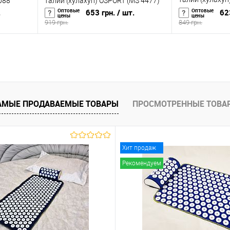
088
талии (хулахуп) OSPORT (MS 4477)
2кг (OF-0126)
Оптовые
Оптовые
.
653 грн.
/ шт.
62
цены
цены
919 грн.
849 грн.
В корзину
равнению
Купить в 1 клик
К сравнению
Купить в 1 к
аличии
В избранное
В наличии
В избранное
АМЫЕ ПРОДАВАЕМЫЕ ТОВАРЫ
ПРОСМОТРЕННЫЕ ТОВА
Хит продаж
Рекомендуем