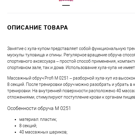
ОПИСАНИЕ ТОВАРА
Занятие с хула-хупом представляет собой функциональную тре
мускулы туловища и спины. Регулярное вращение обруча спосо
спортивного аксессуара – простой способ применения, компактн
спортивном зале, так и дома. Использование хула-хупа не имеет 
Массажный обруч Profi M 0251 – разборной хула-хуп из высоко
8 секций. После тренировки обруч можно разобрать и убрать в к
тренировки. На внутренней поверхности расположено 40 масс
отложениями, стимулируют поступление крови к органам пищева
Особенности обруча M 0251
материал: пластик;
8 секций;
40 массажных шариков;