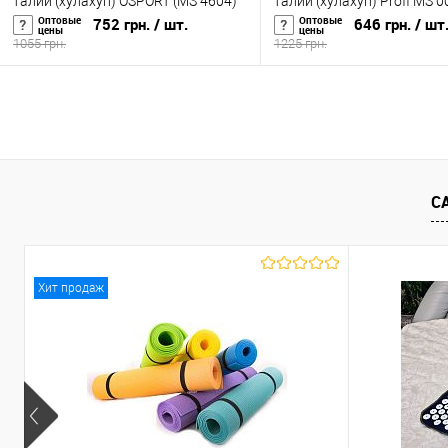
талии (хулахуп) OSPORT (MS 4604)
талии (хулахуп) Profi MS 0
Оптовые
Оптовые
752 грн.
/ шт.
646 грн.
/ шт
цены
цены
1055 грн.
1225 грн.
В корзину
В корзину
Купить в 1 клик
К сравнению
Купить в 1 клик
К с
В избранное
В наличии
В избранное
В н
С
Хит продаж