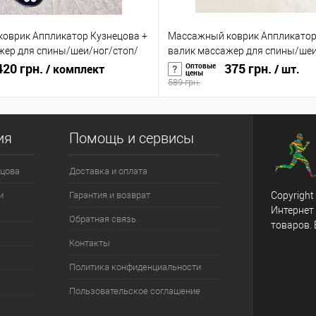
оврик Аппликатор Кузнецова +
Массажный коврик Аппликатор
жер для спины/шеи/ног/стоп/
валик массажер для спины/шеи
 OSPORT (n-0004)
20 грн.
головы/тела OSPORT (n-0002)
375 грн.
Оптовые
/ комплект
/ шт.
цены
589 грн.
ия
Помощь и сервисы
цова
Доставка и оплата
и
Гарантия и возврат
Copyright
Интернет
Обратная связь
товаров.
Контакты
Политика конфиденциальности
Пользовательское соглашение