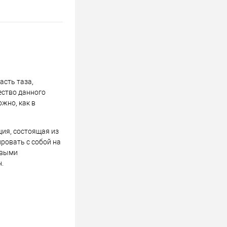
асть таза,
ество данного
жно, как в
ция, состоящая из
ировать с собой на
овыми
.