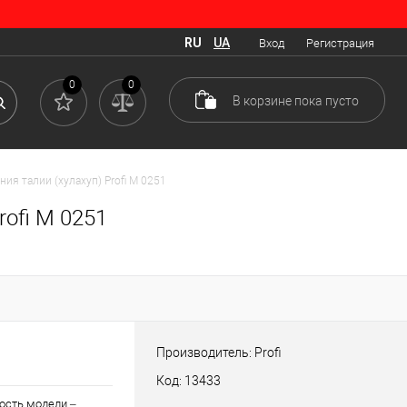
RU
UA
Вход
Регистрация
0
0
В корзине
пока
пусто
ия талии (хулахуп) Profi M 0251
ofi M 0251
Производитель: Profi
Код: 13433
ность модели –