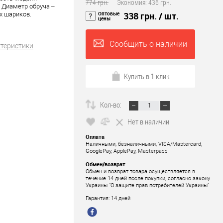
774 грн.
Экономия:
436 грн.
. Диаметр обруча –
Оптовые
338 грн.
/ шт.
х шариков.
цены
Сообщить о наличии
ктеристики
Купить в 1 клик
Кол-во:
Нет в наличии
Оплата
Наличными, безналичными, VISA/Mastercard,
GooglePay, ApplePay, Masterpass
Обмен/возврат
Обмен и возврат товара осуществляется в
течение 14 дней после покупки, согласно закону
Украины "О защите прав потребителей Украины"
Гарантия: 14 дней