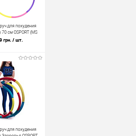
уч для похудения
) 70 см OSPORT (MS
9 грн.
/ шт.
В корзину
лик
К сравнению
В наличии
уч для похудения
п) Здоровья OSPORT