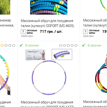
ренажер
Массажный обр
Массажный обруч для похудения
оночника,
талии (хулахуп
талии (хулахуп) OSPORT (MS 4605)
PORT (FI-
4660)
Оптовые
Оптовые
.
717 грн.
/ шт.
15
цены
цены
1009 грн.
224 грн.
В наличии
В наличии
В корзину
равнению
Купить в 1 клик
К сравнению
Купить в 1 к
аличии
В избранное
В наличии
В избранное
Массажный обр
худения
Массажный обруч для похудения
талии (хулаху