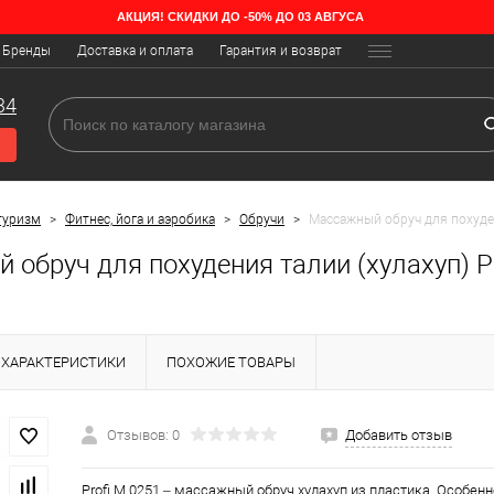
АКЦИЯ! СКИДКИ ДО -50% ДО 03 АВГУСА
Бренды
Доставка и оплата
Гарантия и возврат
34
туризм
>
Фитнес, йога и аэробика
>
Обручи
>
Массажный обруч для похуден
обруч для похудения талии (хулахуп) Pr
ХАРАКТЕРИСТИКИ
ПОХОЖИЕ ТОВАРЫ
Отзывов: 0
Добавить отзыв
Profi M 0251 – массажный обруч хулахуп из пластика. Особен