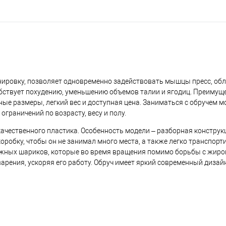
нировку, позволяет одновременно задействовать мышцы пресс, обл
бствует похудению, уменьшению объемов талии и ягодиц. Преимущ
ые размеры, легкий вес и доступная цена. Заниматься с обручем мо
ограничений по возрасту, весу и полу.
качественного пластика. Особенность модели – разборная конструк
оробку, чтобы он не занимал много места, а также легко транспорт
ажных шариков, которые во время вращения помимо борьбы с жир
рения, ускоряя его работу. Обруч имеет яркий современный дизайн