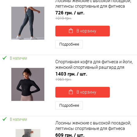
Лосины женские с высокой посадкой,
леггинсы спортивные для фитнеса
(yoga leggings) OSPORT (os-0005-1)
726 грн.
/ шт.
1019 грн.
В корзину
Подробнее
В наличии
Спортивная кофта для фитнеса и йоги,
женский спортивный рашгард для
фитнеса OSPORT (os-0009-1)
1403 грн.
/ шт.
1969 грн.
В корзину
Подробнее
В наличии
Лосины женские с высокой посадкой,
леггинсы спортивные для фитнеса
OSPORT (os-0007-1)
609 грн.
/ шт.