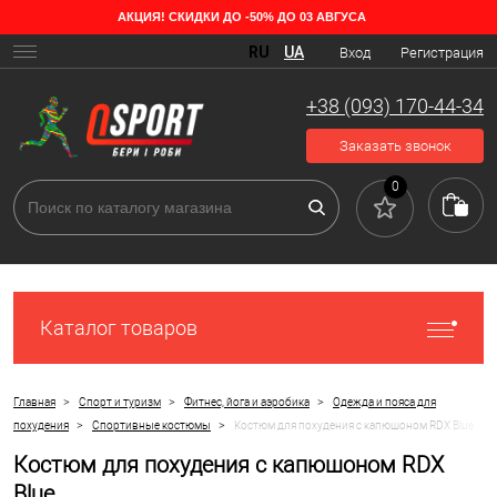
АКЦИЯ! СКИДКИ ДО -50% ДО 03 АВГУСА
RU
UA
Вход
Регистрация
+38 (093) 170-44-34
Заказать звонок
0
Каталог товаров
>
>
>
Главная
Спорт и туризм
Фитнес, йога и аэробика
Одежда и пояса для
>
>
похудения
Спортивные костюмы
Костюм для похудения с капюшоном RDX Blue
Костюм для похудения с капюшоном RDX
Blue