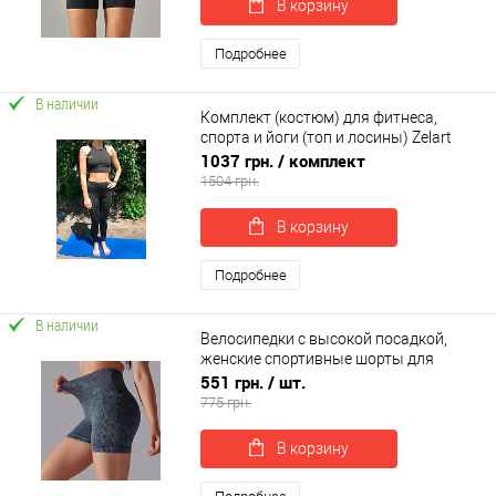
В корзину
Подробнее
В наличии
Комплект (костюм) для фитнеса,
спорта и йоги (топ и лосины) Zelart
(CO-8175)
1037 грн.
/ комплект
1504 грн.
В корзину
Подробнее
В наличии
Велосипедки с высокой посадкой,
женские спортивные шорты для
фитнеса и йоги OSPORT (os-0004-1)
551 грн.
/ шт.
775 грн.
В корзину