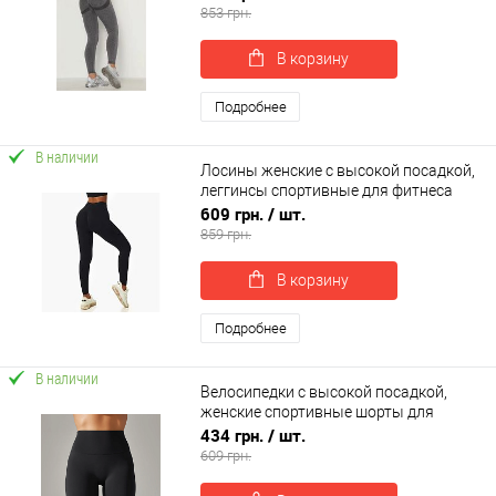
853 грн.
В корзину
Подробнее
В наличии
Лосины женские с высокой посадкой,
леггинсы спортивные для фитнеса
OSPORT (os-0006-1)
609 грн.
/ шт.
859 грн.
В корзину
Подробнее
В наличии
Велосипедки с высокой посадкой,
женские спортивные шорты для
фитнеса и йоги OSPORT (os-0003-1)
434 грн.
/ шт.
609 грн.