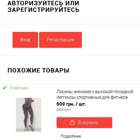
АВТОРИЗУЙТЕСЬ ИЛИ
ЗАРЕГИСТРИРУЙТЕСЬ
Вход
Регистрация
ПОХОЖИЕ ТОВАРЫ
В наличии
Лосины женские с высокой посадкой,
леггинсы спортивные для фитнеса
OSPORT (os-0007-1)
609 грн.
/ шт.
853 грн.
В корзину
Подробнее