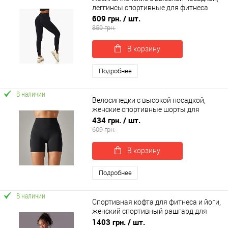
леггинсы спортивные для фитнеса
OSPORT (os-0006-1)
609 грн.
/ шт.
859 грн.
В корзину
Подробнее
В наличии
Велосипедки с высокой посадкой,
женские спортивные шорты для
фитнеса и йоги OSPORT (os-0003-1)
434 грн.
/ шт.
609 грн.
В корзину
Подробнее
В наличии
Спортивная кофта для фитнеса и йоги,
женский спортивный рашгард для
фитнеса OSPORT (os-0009-1)
1403 грн.
/ шт.