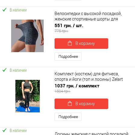
В наличии
Велосипедки с высокой посадкой,
женские спортивные шорты для
фитнеса и йоги OSPORT (os-0004-1)
551 грн.
/ шт.
775 грн.
В корзину
Подробнее
В наличии
Комплект (костюм) для фитнеса,
спорта и йоги (топ и лосины) Zelart
(CO-8175)
1037 грн.
/ комплект
1504 грн.
В корзину
Подробнее
В наличии
Лосины женские с высокой посадкой,