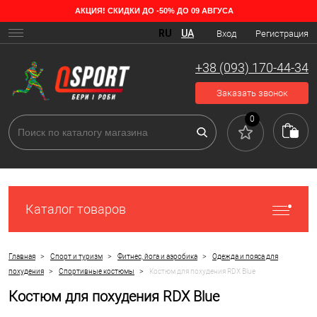
АКЦИЯ! СКИДКИ ДО -50% ДО 09 АВГУСА
RU
UA
Вход
Регистрация
+38 (093) 170-44-34
Заказать звонок
0
Каталог товаров
>
>
>
Главная
Спорт и туризм
Фитнес, йога и аэробика
Одежда и пояса для
>
>
похудения
Спортивные костюмы
Костюм для похудения RDX Blue
Костюм для похудения RDX Blue