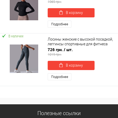
1969 грн.
В корзину
Подробнее
В наличии
Лосины женские с высокой посадкой,
леггинсы спортивные для фитнеса
(yoga leggings) OSPORT (os-0005-1)
726 грн.
/ шт.
1019 грн.
В корзину
Подробнее
Полезные ссылки