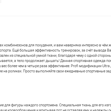
х комбинезонов для похудения, и вам наверняка интересно в чём ж
спорта. Ещё большая эффективность тренировок, за счёт вывода В
влен из специальной умной ткани, благодаря чему с одной сторо
итывается, а тело продолжает дышать! Данная спортивная одежда п
вес более чем в четыре раза эффективнее. Profi модификации Ultra
е на роликах. Просто выполняйте свои ежедневные спортивные задач
ние для фигуры каждого спортсмена. Специальная ткань для его из
ваше кровообращения и впитывая пот не оставляя ему и надежды о