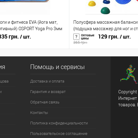
оги и фитнеса EVA (йога мат,
Полусфера массажная баланси
ртивный) OSPORT Yoga Pro 3мм
(подушка массажер для ног и с
35 грн.
(OF-0059)
129 грн.
Оптовые
/ шт.
/ шт.
цены
365 грн.
ия
Помощь и сервисы
цова
Доставка и оплата
и
Гарантия и возврат
Copyright
Интернет
Обратная связь
товаров.
Контакты
Политика конфиденциальности
Пользовательское соглашение