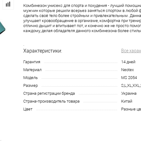
Комбинезон унисекс для спорта и похудения - лучший помошн
мужчин которые решили всерьез заняться спортом в любой ф
сделать своё тело более стройным и привлекательным. Данн
улучшает кровообращение в организме, комфортна при тренир
отлично дышит и впитывает пот, и конечно же не просто помог
каждому, делая обладателя данного комбинезона более стил
.
Характеристики:
Все хара
Гарантия
14 дней
Материал
Neotex
Модель
MS 2054
Размер
S,L,XL,XXL
Страна регистрации бренда
Украина
Страна-производитель товара
Китай
Цвет
Разные цв