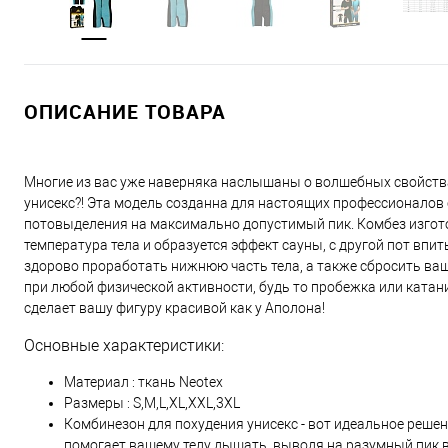
ОПИСАНИЕ ТОВАРА
Многие из вас уже наверняка наслышаны о волшебных свойства
унисекс?! Эта модель созданна для настоящих профессионалов 
потовыделения на максимально допустимый пик. Комбез изгото
температура тела и образуется эффект сауны, с другой пот вп
здорово проработать нижнюю часть тела, а также сбросить ваш 
при любой физической активности, будь то пробежка или катани
сделает вашу фигуру красивой как у Аполона!
Основные характеристики:
Материал : ткань Neotex
Размеры : S,M,L,XL,XXL,3XL
Комбинезон для похудения унисекс - вот идеальное реше
помогает вашему телу дышать, выводя на разумный пик 