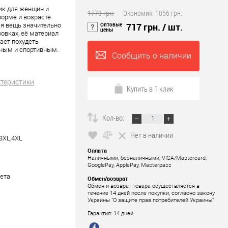
ик для женщин и
1773 грн.
Экономия:
1056 грн.
орме и возрасте
Оптовые
717 грн.
/ шт.
ая вещь значительно
цены
овках, её материал
ает похудеть
ьным и спортивным.
Сообщить о наличии
ктеристики
Купить в 1 клик
Кол-во:
Нет в наличии
,3XL,4XL
Оплата
Наличными, безналичными, VISA/Mastercard,
GooglePay, ApplePay, Masterpass
ета
Обмен/возврат
Обмен и возврат товара осуществляется в
течение 14 дней после покупки, согласно закону
Украины "О защите прав потребителей Украины"
Гарантия: 14 дней