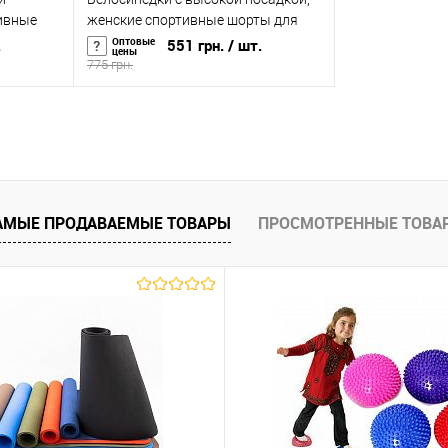
тивные
женские спортивные шорты для
s) OSPORT
фитнеса и йоги OSPORT (os-0004-1)
Оптовые
.
551 грн.
/ шт.
цены
775 грн.
В корзину
равнению
Купить в 1 клик
К сравнению
аличии
В избранное
В наличии
АМЫЕ ПРОДАВАЕМЫЕ ТОВАРЫ
ПРОСМОТРЕННЫЕ ТОВА