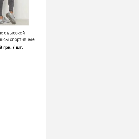
е с высокой
гинсы спортивные
PORT (os-0007-1)
9 грн.
/ шт.
В корзину
лик
К сравнению
В наличии