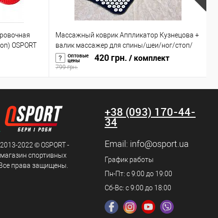
ровочная
Массажный коврик Аппликатор Кузнецова +
В
топ) OSPORT
валик массажер для спины/шеи/ног/стоп/
ш
головы/тела OSPORT (n-0004)
420 грн.
а
Оптовые
/ комплект
цены
799 грн.
1
+38 (093) 170-44-
34
Email:
info@osport.ua
 2013-2022 © OSPORT -
 магазин спортивных
График работы
 Все права защищены.
Пн-Пт: с 9:00 до 19:00
Сб-Вс: с 9:00 до 18:00