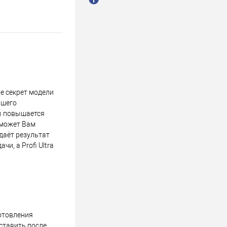
е секрет модели
ашего
ны повышается
оможет Вам
 даёт результат
и, а Profi Ultra
готовления
ставить после