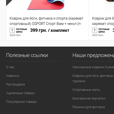
Коврик для йоги, фитнеса и спорта (каремат
Коврик для й
спортивный) OSPORT Спорт 8мм + чехол (n-
каремат спо
0008)
399 грн.
(OF-0088)
3
Оптовые
Оптовые
/ комплект
цены
цены
625 грн.
499 грн.
Полезные ссылки
Наши предложен
О нас
Массажные коврики Кузне
Новинки
Коврики для йоги, фитнеса 
туризма
Распродажа
Спортивные маты
Уцененные товары
Боксерские перчатки
Популярные товары
Резинки для фитнеса