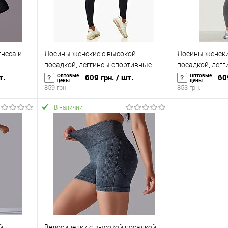
неса и
Лосины женские с высокой
Лосины женски
й
посадкой, леггинсы спортивные
посадкой, лег
RT (os-
для фитнеса OSPORT (os-0006-1)
для фитнеса OS
Оптовые
Оптовые
т.
609 грн.
/ шт.
60
цены
цены
859 грн.
853 грн.
В наличии
В корзину
равнению
Купить в 1 клик
К сравнению
Купить в 1 к
аличии
В избранное
В наличии
В избранное
й
Велосипедки с высокой посадкой,