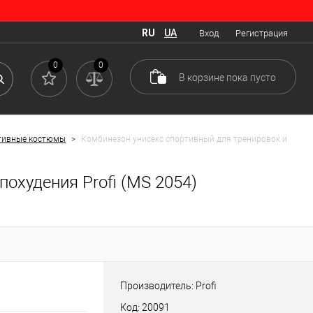
RU
UA
Вход
Регистрация
0
0
В корзине
пока
пусто
тивные костюмы
>
Комбинезон унисекс спортивный для тренировок и
охудения Profi (MS 2054)
Производитель: Profi
Код: 20091