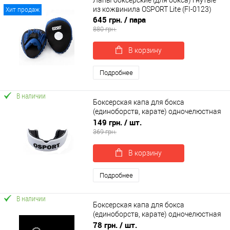
Лапы боксерские (для бокса) гнутые
из кожвинила OSPORT Lite (FI-0123)
Хит продаж
645 грн.
/ пара
880 грн.
В корзину
Подробнее
В наличии
Боксерская капа для бокса
(единоборств, карате) одночелюстная
OSPORT (MS 1627)
149 грн.
/ шт.
369 грн.
В корзину
Подробнее
В наличии
Боксерская капа для бокса
(единоборств, карате) одночелюстная
OSPORT (MS 2115)
78 грн.
/ шт.