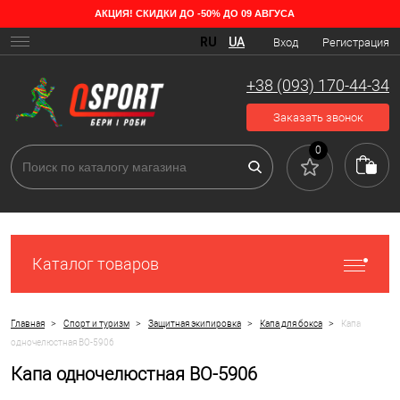
АКЦИЯ! СКИДКИ ДО -50% ДО 09 АВГУСА
RU
UA
Вход
Регистрация
+38 (093) 170-44-34
Заказать звонок
0
Каталог товаров
>
>
>
>
Главная
Спорт и туризм
Защитная экипировка
Капа для бокса
Капа
одночелюстная BO-5906
Капа одночелюстная BO-5906