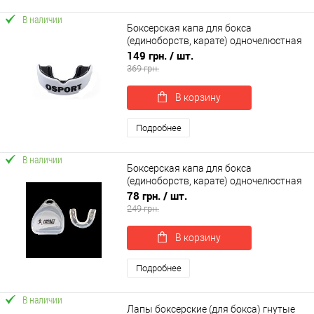
В наличии
Боксерская капа для бокса
(единоборств, карате) одночелюстная
OSPORT (MS 1627)
149 грн.
/ шт.
369 грн.
В корзину
Подробнее
В наличии
Боксерская капа для бокса
(единоборств, карате) одночелюстная
OSPORT (MS 2115)
78 грн.
/ шт.
249 грн.
В корзину
Подробнее
В наличии
Лапы боксерские (для бокса) гнутые