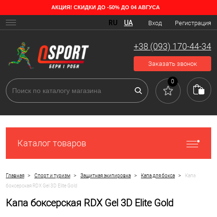
АКЦИЯ! СКИДКИ ДО -50% ДО 04 АВГУСА
RU
UA
Вход
Регистрация
+38 (093) 170-44-34
Заказать звонок
0
Каталог товаров
>
>
>
>
Главная
Спорт и туризм
Защитная экипировка
Капа для бокса
Капа
боксерская RDX Gel 3D Elite Gold
Капа боксерская RDX Gel 3D Elite Gold