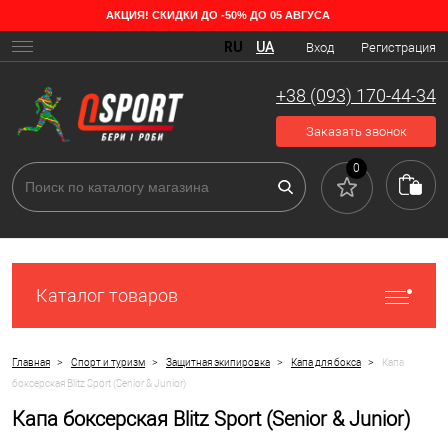
АКЦИЯ! СКИДКИ ДО -50% ДО 05 АВГУСА
RU
UA
Вход
Регистрация
+38 (093) 170-44-34
Заказать звонок
0
Каталог товаров
>
>
>
>
Главная
Спорт и туризм
Защитная экипировка
Капа для бокса
Капа
боксерская Blitz Sport (Senior & Junior)
Капа боксерская Blitz Sport (Senior & Junior)