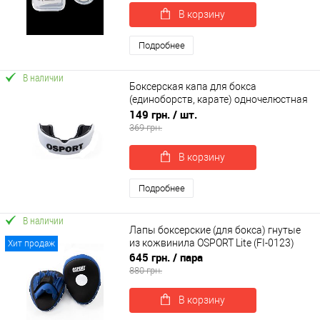
В корзину
Подробнее
В наличии
Боксерская капа для бокса
(единоборств, карате) одночелюстная
OSPORT (MS 1627)
149 грн.
/ шт.
369 грн.
В корзину
Подробнее
В наличии
Лапы боксерские (для бокса) гнутые
из кожвинила OSPORT Lite (FI-0123)
Хит продаж
645 грн.
/ пара
880 грн.
В корзину