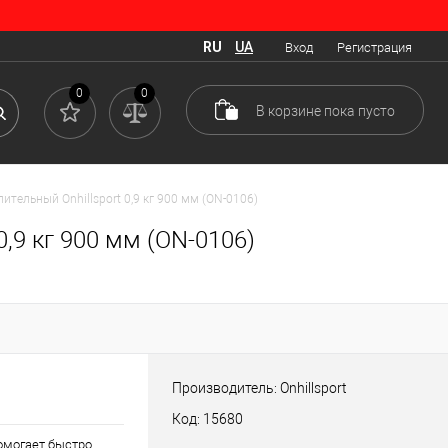
RU
UA
Вход
Регистрация
0
0
В корзине
пока
пусто
ительный Onhillsport 0,9 кг 900 мм (ON-0106)
,9 кг 900 мм (ON-0106)
Производитель: Onhillsport
Код: 15680
помогает быстро