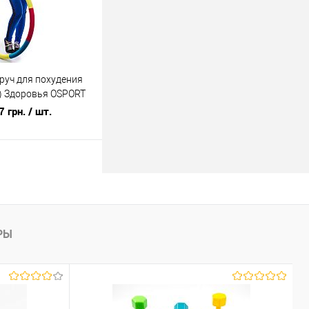
уч для похудения
п) Здоровья OSPORT
7 грн.
/ шт.
В корзину
лик
К сравнению
В наличии
РЫ