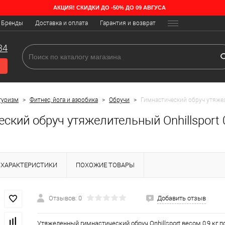
АКЦИЯ! СКИДКИ ДО -50% ДО 09 АВГУСА
Бренды
Доставка и оплата
Гарантия и возврат
34
туризм
>
Фитнес, йога и аэробика
>
Обручи
>
Гимнастический обруч утяжел
ский обруч утяжелительный Onhillsport 0
ХАРАКТЕРИСТИКИ
ПОХОЖИЕ ТОВАРЫ
Отзывов: 0
Добавить отзыв
Утяжеленный гимнастический обруч Onhillsport весом 0,9 кг 