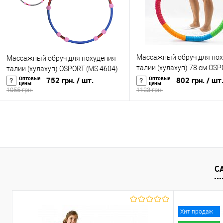
Массажный обруч для по
Массажный обруч для похудения
талии (хулахуп) 78 см OS
талии (хулахуп) OSPORT (MS 4604)
4662)
Оптовые
Оптовые
752 грн.
/ шт.
802 грн.
/ шт
цены
цены
1055 грн.
1123 грн.
В корзину
В корзину
Купить в 1 клик
К сравнению
Купить в 1 клик
К с
В избранное
В наличии
В избранное
В н
С
Хит продаж