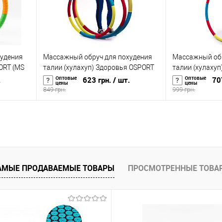
худения
Массажный обруч для похудения
Массажный обр
PORT (MS
талии (хулахуп) Здоровья OSPORT
талии (хулаху
2кг (OF-0126)
3кг (OF-0127)
Оптовые
Оптовые
.
623 грн.
/ шт.
70
цены
цены
849 грн.
999 грн.
В корзину
равнению
Купить в 1 клик
К сравнению
Купить в 1 к
аличии
В избранное
В наличии
В избранное
АМЫЕ ПРОДАВАЕМЫЕ ТОВАРЫ
ПРОСМОТРЕННЫЕ ТОВА