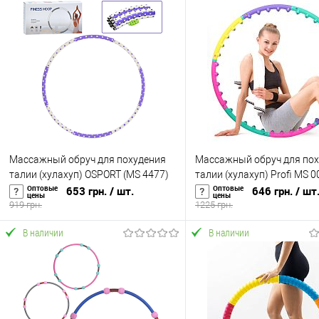
Массажный обруч для похудения
Массажный обруч для по
талии (хулахуп) OSPORT (MS 4477)
талии (хулахуп) Profi MS 0
Оптовые
Оптовые
653 грн.
/ шт.
646 грн.
/ шт
цены
цены
919 грн.
1225 грн.
В наличии
В наличии
В корзину
В корзину
Купить в 1 клик
К сравнению
Купить в 1 клик
К с
В избранное
В наличии
В избранное
В н