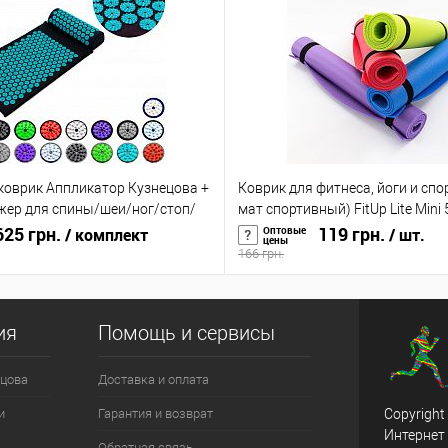
оврик Аппликатор Кузнецова +
Коврик для фитнеса, йоги и спо
жер для спины/шеи/ног/стоп/
мат спортивный) FitUp Lite Mini 
OSPORT Pro (apl-011)
25 грн.
00015)
119 грн.
Оптовые
/ комплект
/ шт.
цены
166 грн.
ия
Помощь и сервисы
цова
Доставка и оплата
и
Гарантия и возврат
Copyright
Интернет
Обратная связь