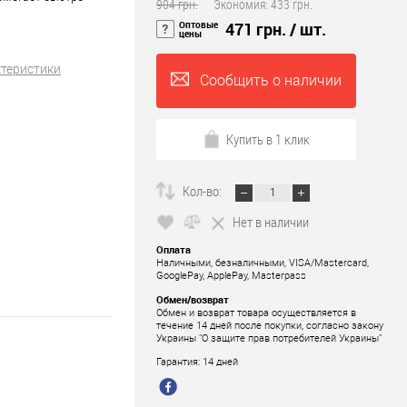
904 грн.
Экономия:
433 грн.
Оптовые
471 грн.
/ шт.
цены
ктеристики
Сообщить о наличии
Купить в 1 клик
Кол-во:
Нет в наличии
Оплата
Наличными, безналичными, VISA/Mastercard,
GooglePay, ApplePay, Masterpass
Обмен/возврат
Обмен и возврат товара осуществляется в
течение 14 дней после покупки, согласно закону
Украины "О защите прав потребителей Украины"
Гарантия: 14 дней