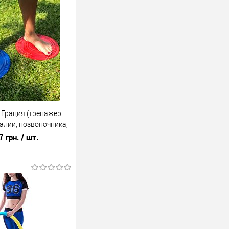
 Грация (тренажер
талии, позвоночника,
ический OSPORT (FI-
7 грн.
/ шт.
В корзину
лик
К сравнению
В наличии