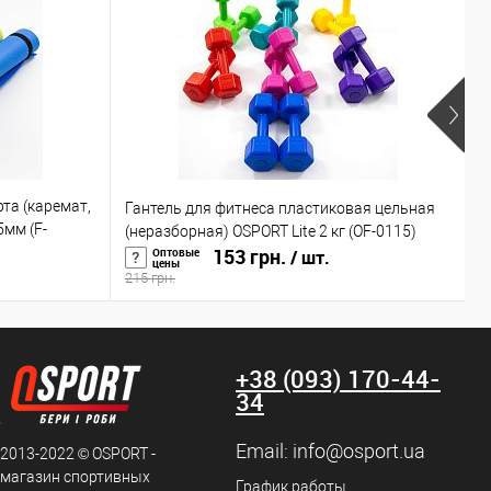
рта (каремат,
М
Гантель для фитнеса пластиковая цельная
5мм (F-
в
(неразборная) OSPORT Lite 2 кг (OF-0115)
153 грн.
г
Оптовые
/ шт.
цены
215 грн.
7
+38 (093) 170-44-
34
Email:
info@osport.ua
 2013-2022 © OSPORT -
 магазин спортивных
График работы