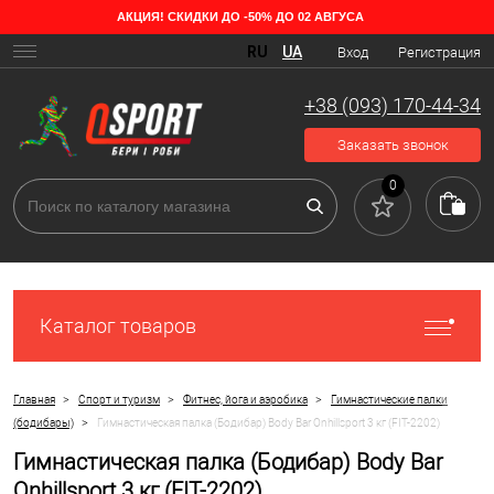
АКЦИЯ! СКИДКИ ДО -50% ДО 02 АВГУСА
RU
UA
Вход
Регистрация
+38 (093) 170-44-34
Заказать звонок
0
Каталог товаров
>
>
>
Главная
Спорт и туризм
Фитнес, йога и аэробика
Гимнастические палки
>
(бодибары)
Гимнастическая палка (Бодибар) Body Bar Onhillsport 3 кг (FIT-2202)
Гимнастическая палка (Бодибар) Body Bar
Onhillsport 3 кг (FIT-2202)