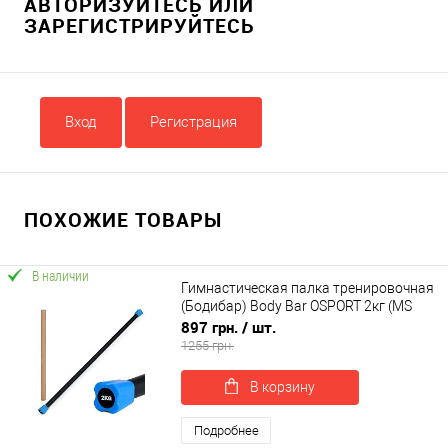
АВТОРИЗУЙТЕСЬ ИЛИ
ЗАРЕГИСТРИРУЙТЕСЬ
Вход
Регистрация
ПОХОЖИЕ ТОВАРЫ
В наличии
Гимнастическая палка тренировочная
(Бодибар) Body Bar OSPORT 2кг (MS
4154-2)
897 грн.
/ шт.
1255 грн.
В корзину
Подробнее