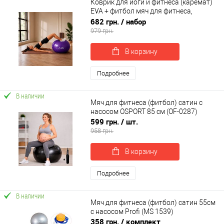
Коврик для йоги и фитнеса (каремат)
EVA + фитбол мяч для фитнеса,
беременных 65 см OSPORT Set 115 (n-
682 грн.
/ набор
0148)
979 грн.
В корзину
Подробнее
В наличии
Мяч для фитнеса (фитбол) сатин с
насосом OSPORT 85 см (OF-0287)
599 грн.
/ шт.
958 грн.
В корзину
Подробнее
В наличии
Мяч для фитнеса (фитбол) сатин 55см
с насосом Profi (MS 1539)
358 грн.
/ комплект