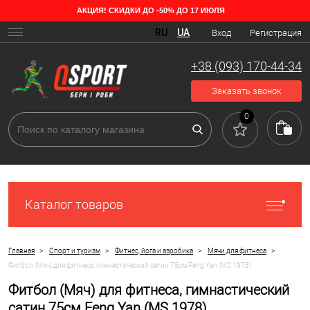
АКЦИЯ! СКИДКИ ДО -50% ДО 17 ИЮЛЯ
RU
UA
Вход
Регистрация
+38 (093) 170-44-34
Заказать звонок
0
Каталог товаров
>
>
>
>
Главная
Спорт и туризм
Фитнес, йога и аэробика
Мячи для фитнеса
Фитбол (Мяч) для фитнеса, гимнастический сатин 75см Feng Yan (MS 1978)
Фитбол (Мяч) для фитнеса, гимнастический
сатин 75см Feng Yan (MS 1978)