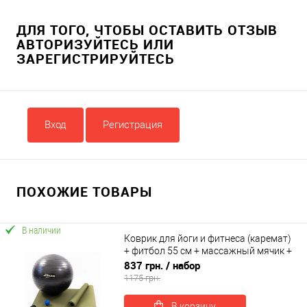
ДЛЯ ТОГО, ЧТОБЫ ОСТАВИТЬ ОТЗЫВ
АВТОРИЗУЙТЕСЬ ИЛИ
ЗАРЕГИСТРИРУЙТЕСЬ
Вход
Регистрация
ПОХОЖИЕ ТОВАРЫ
В наличии
Коврик для йоги и фитнеса (каремат)
+ фитбол 55 см + массажный мячик +
ремень для йоги OSPORT Set 98 (n-
837 грн.
/ набор
0128)
1175 грн.
В корзину