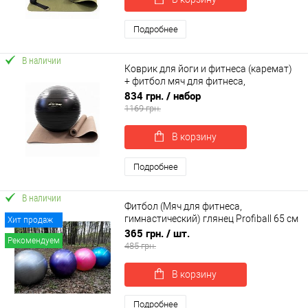
Подробнее
В наличии
Коврик для йоги и фитнеса (каремат)
+ фитбол мяч для фитнеса,
беременных 65 см OSPORT Set 91 (n-
834 грн.
/ набор
0121)
1169 грн.
В корзину
Подробнее
В наличии
Фитбол (Мяч для фитнеса,
гимнастический) глянец Profiball 65 см
Хит продаж
(MS 1576)
365 грн.
/ шт.
Рекомендуем
485 грн.
В корзину
Подробнее