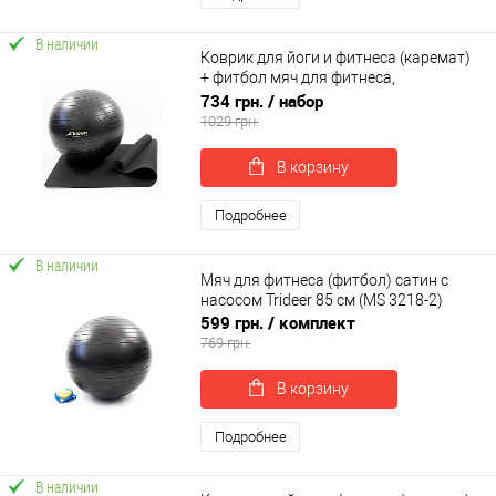
В наличии
Коврик для йоги и фитнеса (каремат)
+ фитбол мяч для фитнеса,
беременных 55 см OSPORT Set 90 (n-
734 грн.
/ набор
0120)
1029 грн.
В корзину
Подробнее
В наличии
Мяч для фитнеса (фитбол) сатин с
насосом Trideer 85 см (MS 3218-2)
599 грн.
/ комплект
769 грн.
В корзину
Подробнее
В наличии