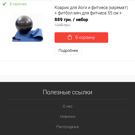
В наличии
Коврик для йоги и фитнеса (каремат)
+ фитбол мяч для фитнеса 55 см +
ремень для йоги OSPORT Set 94 (n-
889 грн.
/ набор
0124)
1245 грн.
В корзину
Подробнее
Полезные ссылки
О нас
Новинки
Распродажа