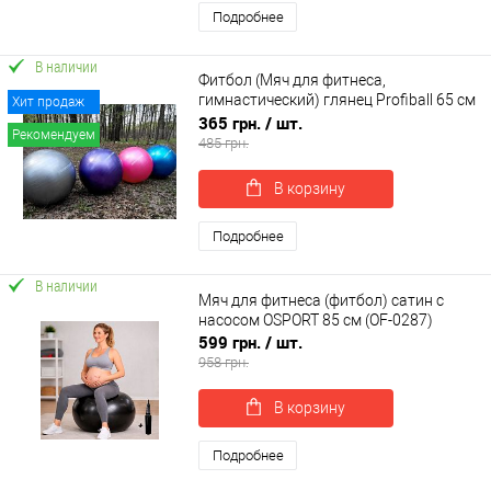
Подробнее
В наличии
Фитбол (Мяч для фитнеса,
гимнастический) глянец Profiball 65 см
Хит продаж
(MS 1576)
365 грн.
/ шт.
Рекомендуем
485 грн.
В корзину
Подробнее
В наличии
Мяч для фитнеса (фитбол) сатин с
насосом OSPORT 85 см (OF-0287)
599 грн.
/ шт.
958 грн.
В корзину
Подробнее