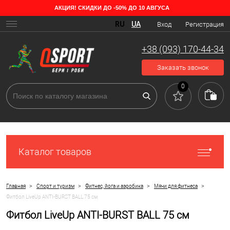
АКЦИЯ! СКИДКИ ДО -50% ДО 10 АВГУСА
RU
UA
Вход
Регистрация
+38 (093) 170-44-34
Заказать звонок
0
Каталог товаров
>
>
>
>
Главная
Спорт и туризм
Фитнес, йога и аэробика
Мячи для фитнеса
Фитбол LiveUp ANTI-BURST BALL 75 см
Фитбол LiveUp ANTI-BURST BALL 75 см