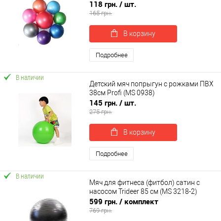
ball) 25см OSPORT (OF-0305)
118 грн.
/ шт.
165 грн.
В корзину
Подробнее
В наличии
Детский мяч попрыгун с рожками ПВХ
38см Profi (MS 0938)
145 грн.
/ шт.
275 грн.
В корзину
Подробнее
В наличии
Мяч для фитнеса (фитбол) сатин с
насосом Trideer 85 см (MS 3218-2)
599 грн.
/ комплект
769 грн.