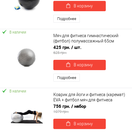
В корзину
Подробнее
В наличии
Мяч для фитнеса гимнастический
(фитбол) полумассажный 65см
OSPORT (MS 1652)
425 грн.
/ шт.
625 грн.
В корзину
Подробнее
В наличии
Коврик для йоги и фитнеса (каремат)
EVA + фитбол мяч для фитнеса
полумассажный 65 см OSPORT Set 116
756 грн.
/ набор
(n-0149)
1079 грн.
В корзину