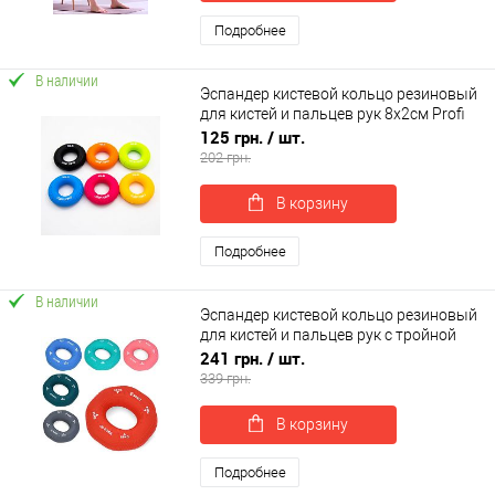
Подробнее
В наличии
Эспандер кистевой кольцо резиновый
для кистей и пальцев рук 8x2см Profi
(MS 3409)
125 грн.
/ шт.
202 грн.
В корзину
Подробнее
В наличии
Эспандер кистевой кольцо резиновый
для кистей и пальцев рук с тройной
нагрузкой OSPORT (MS 4807)
241 грн.
/ шт.
339 грн.
В корзину
Подробнее