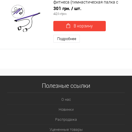
фитнеса (гимнастическая палка с
эспандерами) OSPORT (MS 4675)
301 грн.
/ шт.
421 грн.
В корзину
Подробнее
Полезные ссылки
О нас
Новинки
Распродажа
Уцененные товары