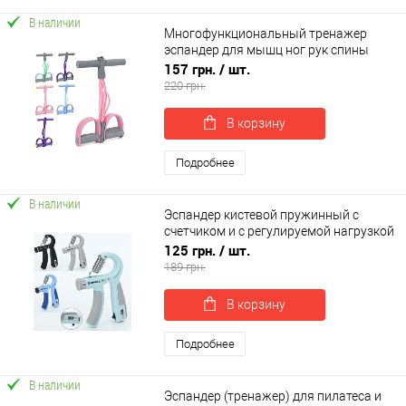
В наличии
Многофункциональный тренажер
эспандер для мышц ног рук спины
плечей с упором для ног OSPORT (MS
157 грн.
/ шт.
4978)
220 грн.
В корзину
Подробнее
В наличии
Эспандер кистевой пружинный с
счетчиком и с регулируемой нагрузкой
5-60кг OSPORT (MS 4122-1)
125 грн.
/ шт.
189 грн.
В корзину
Подробнее
В наличии
Эспандер (тренажер) для пилатеса и