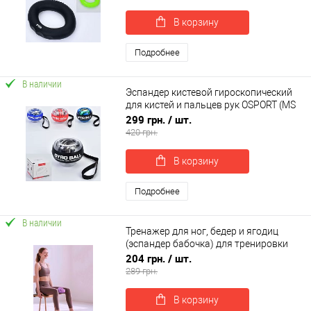
В корзину
Подробнее
В наличии
Эспандер кистевой гироскопический
для кистей и пальцев рук OSPORT (MS
4080-2)
299 грн.
/ шт.
420 грн.
В корзину
Подробнее
В наличии
Тренажер для ног, бедер и ягодиц
(эспандер бабочка) для тренировки
мышц таза OSPORT (MS 4806)
204 грн.
/ шт.
289 грн.
В корзину