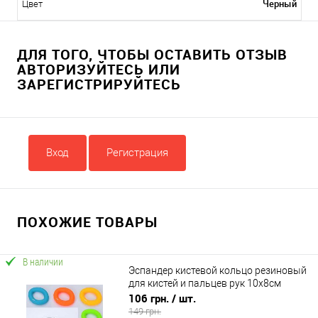
Черный
Цвет
ДЛЯ ТОГО, ЧТОБЫ ОСТАВИТЬ ОТЗЫВ
АВТОРИЗУЙТЕСЬ ИЛИ
ЗАРЕГИСТРИРУЙТЕСЬ
Вход
Регистрация
ПОХОЖИЕ ТОВАРЫ
В наличии
Эспандер кистевой кольцо резиновый
для кистей и пальцев рук 10x8см
OSPORT (MS 4215)
106 грн.
/ шт.
149 грн.