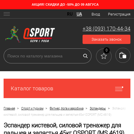
АКЦИЯ! СКИДКИ ДО -50% ДО 09 АВГУСА
RU
UA
Вход
Регистрация
+38 (093) 170-44-34
Заказать звонок
0
Каталог товаров
>
>
>
>
Главная
Спорт и туризм
Фитнес, йога и аэробика
Эспандеры
Эспандер
кистевой, силовой тренажер для пальцев и запястья 45кг OSPORT (MS 4619)
Эспандер кистевой, силовой тренажер для
пальцев и запястья 45кг OSPORT (MS 4619)