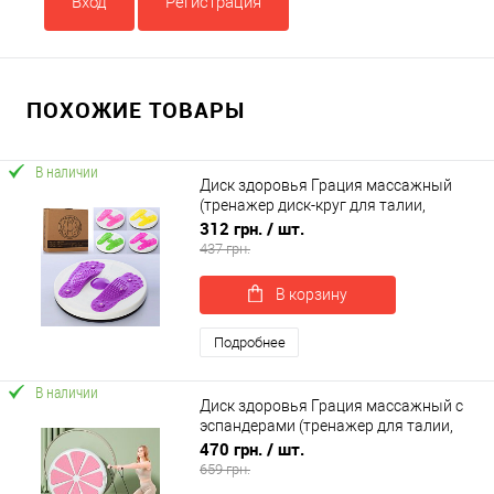
Вход
Регистрация
ПОХОЖИЕ ТОВАРЫ
В наличии
Диск здоровья Грация массажный
(тренажер диск-круг для талии,
позвоночника, пресса) OSPORT (MS
312 грн.
/ шт.
2479-1)
437 грн.
В корзину
Подробнее
В наличии
Диск здоровья Грация массажный с
эспандерами (тренажер для талии,
позвоночника, пресса) OSPORT (MS
470 грн.
/ шт.
4804-2)
659 грн.