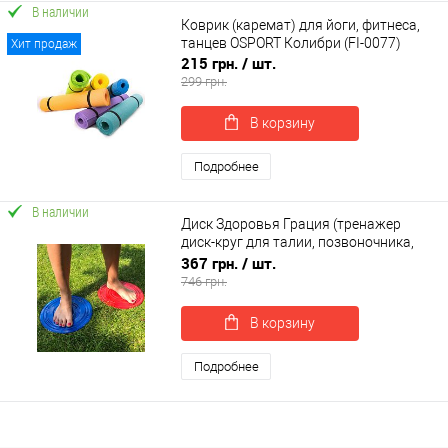
В наличии
Коврик (каремат) для йоги, фитнеса,
танцев OSPORT Колибри (FI-0077)
Хит продаж
215 грн.
/ шт.
299 грн.
В корзину
Подробнее
В наличии
Диск Здоровья Грация (тренажер
диск-круг для талии, позвоночника,
пресса) металлический OSPORT (FI-
367 грн.
/ шт.
0107)
746 грн.
В корзину
Подробнее