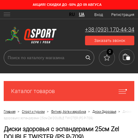
АКЦИЯ! СКИДКИ ДО -50% ДО 09 АВГУСА
RU
UA
Вход
Регистрация
+38 (093) 170-44-34
Заказать звонок
0
Каталог товаров
>
>
>
>
Главная
Спорт и туризм
Фитнес, йога и аэробика
Диски Здоровья
Диски
здоровья с эспандерами 25см Zel DOUBLE TWISTER (PS P-709)
Диски здоровья с эспандерами 25см Zel
DOUBLE TWISTER (PS P-709)