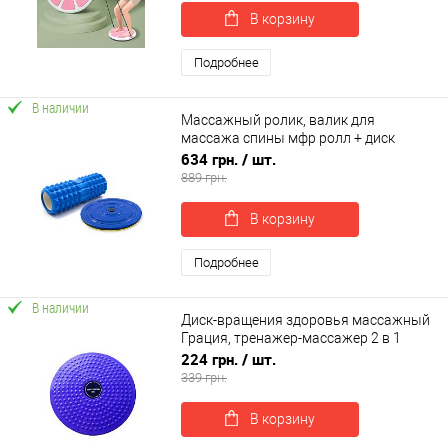
В корзину
Подробнее
В наличии
Массажный ролик, валик для
массажа спины мфр ролл + диск
здоровья грация круг для талии
634 грн.
/ шт.
OSPORT Set 74 (n-0104)
889 грн.
В корзину
Подробнее
В наличии
Диск-вращения здоровья массажный
Грация, тренажер-массажер 2 в 1
OSPORT (MS 0698)
224 грн.
/ шт.
339 грн.
В корзину