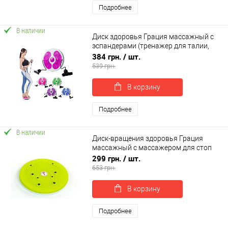
Подробнее
В наличии
Диск здоровья Грация массажный с
эспандерами (тренажер для талии,
позвоночника, пресса) OSPORT (MS
384 грн.
/ шт.
4977)
539 грн.
В корзину
Подробнее
В наличии
Диск-вращения здоровья Грация
массажный с массажером для стоп
OSPORT (MS 2479)
299 грн.
/ шт.
653 грн.
В корзину
Подробнее