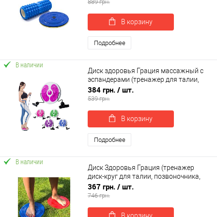
OSPORT Set 74 (n-0104)
889 грн.
В корзину
Подробнее
В наличии
Диск здоровья Грация массажный с
эспандерами (тренажер для талии,
позвоночника, пресса) OSPORT (MS
384 грн.
/ шт.
4977)
539 грн.
В корзину
Подробнее
В наличии
Диск Здоровья Грация (тренажер
диск-круг для талии, позвоночника,
пресса) металлический OSPORT (FI-
367 грн.
/ шт.
0107)
746 грн.
В корзину