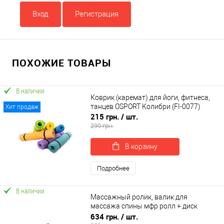
Вход
Регистрация
ПОХОЖИЕ ТОВАРЫ
В наличии
Коврик (каремат) для йоги, фитнеса,
танцев OSPORT Колибри (FI-0077)
Хит продаж
215 грн.
/ шт.
299 грн.
В корзину
Подробнее
В наличии
Массажный ролик, валик для
массажа спины мфр ролл + диск
здоровья грация круг для талии
634 грн.
/ шт.