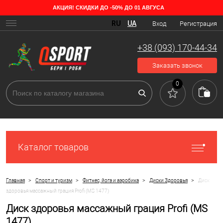
АКЦИЯ! СКИДКИ ДО -50% ДО 01 АВГУСА
RU
UA
Вход
Регистрация
+38 (093) 170-44-34
Заказать звонок
0
Каталог товаров
>
>
>
>
Главная
Спорт и туризм
Фитнес, йога и аэробика
Диски Здоровья
Диск
здоровья массажный грация Profi (MS 1477)
Диск здоровья массажный грация Profi (MS
1477)