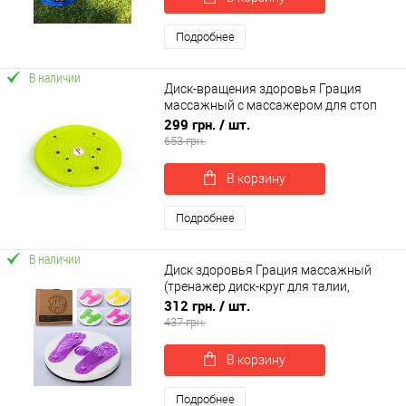
Подробнее
В наличии
Диск-вращения здоровья Грация
массажный с массажером для стоп
OSPORT (MS 2479)
299 грн.
/ шт.
653 грн.
В корзину
Подробнее
В наличии
Диск здоровья Грация массажный
(тренажер диск-круг для талии,
позвоночника, пресса) OSPORT (MS
312 грн.
/ шт.
2479-1)
437 грн.
В корзину
Подробнее