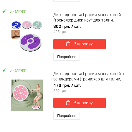
В наличии
Диск здоровья Грация массажный
(тренажер диск-круг для талии,
позвоночника, пресса) OSPORT (MS
302 грн.
/ шт.
4976)
425 грн.
В корзину
Подробнее
В наличии
Диск здоровья Грация массажный с
эспандерами (тренажер для талии,
позвоночника, пресса) OSPORT (MS
470 грн.
/ шт.
4804-2)
659 грн.
В корзину
Подробнее