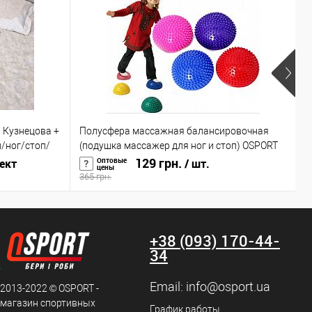
 Кузнецова +
Полусфера массажная балансировочная
Г
/ног/стоп/
(подушка массажер для ног и стоп) OSPORT
(
(OF-0059)
129 грн.
Оптовые
ект
/ шт.
цены
365 грн.
2
+38 (093) 170-44-
34
Email:
info@osport.ua
 2013-2022 © OSPORT -
 магазин спортивных
График работы