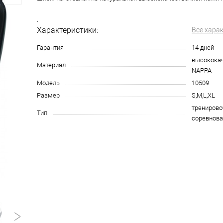
.
Характеристики:
Все хара
Гарантия
14 дней
высокока
Материал
NAPPA
Модель
10509
Размер
S,M,L,XL
тренирово
Тип
соревнова