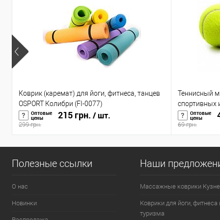
Коврик (каремат) для йоги, фитнеса, танцев
Теннисный м
OSPORT Колибри (FI-0077)
спортивных иг
215 грн.
4
Оптовые
Оптовые
/ шт.
цены
цены
299 грн.
69 грн.
Полезные ссылки
Наши предложен
О нас
Массажные коврики Кузне
Новинки
Коврики для йоги, фитнеса 
туризма
Распродажа