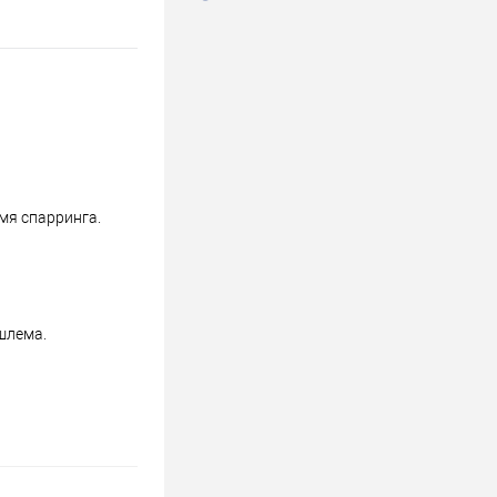
мя спарринга.
шлема.