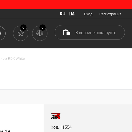
RU
UA
Вход
Регистрация
0
0
В корзине
пока
пусто
шлем RDX White
Код: 11554
NAPPA.