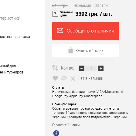
5429 грн.
Экономия:
2037 грн.
Оптовые
3392 грн.
/ шт.
цены
ктеристики
Сообщить о наличии
чественная кожа
Купить в 1 клик
чный,для
Кол-во:
ний,турниров
Нет в наличии
Оплата
Наличными, безналичными, VISA/Mastercard,
GooglePay, ApplePay, Masterpass
Обмен/возврат
Обмен и возврат товара осуществляется в
течение 14 дней после покупки, согласно закону
Украины "О защите прав потребителей Украины"
Гарантия: 14 дней