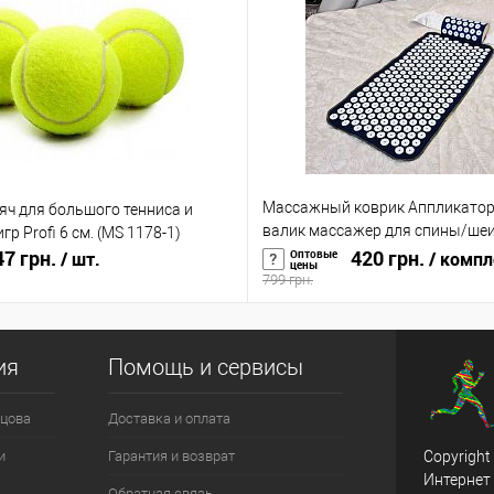
Массажный коврик Аппликатор
яч для большого тенниса и
валик массажер для спины/шеи
р Profi 6 см. (MS 1178-1)
7 грн.
головы/тела OSPORT (n-0004)
420 грн.
Оптовые
/ шт.
/ компл
цены
799 грн.
ия
Помощь и сервисы
цова
Доставка и оплата
и
Гарантия и возврат
Copyright
Интернет
Обратная связь