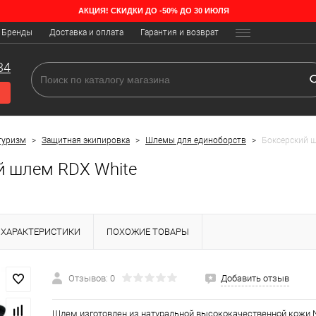
АКЦИЯ! СКИДКИ ДО -50% ДО 30 ИЮЛЯ
Бренды
Доставка и оплата
Гарантия и возврат
34
туризм
>
Защитная экипировка
>
Шлемы для единоборств
>
Боксерский 
й шлем RDX White
ХАРАКТЕРИСТИКИ
ПОХОЖИЕ ТОВАРЫ
Отзывов: 0
Добавить отзыв
Шлем изготовлен из натуральной высококачественной кожи 