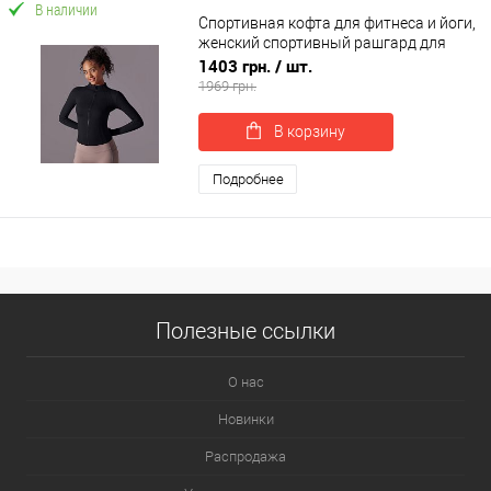
В наличии
Спортивная кофта для фитнеса и йоги,
женский спортивный рашгард для
фитнеса OSPORT (os-0009-1)
1403 грн.
/ шт.
1969 грн.
В корзину
Подробнее
Полезные ссылки
О нас
Новинки
Распродажа