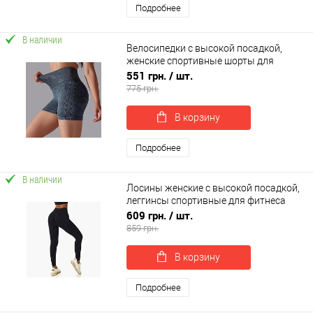
Подробнее
В наличии
Велосипедки с высокой посадкой,
женские спортивные шорты для
фитнеса и йоги OSPORT (os-0004-1)
551 грн.
/ шт.
775 грн.
В корзину
Подробнее
В наличии
Лосины женские с высокой посадкой,
леггинсы спортивные для фитнеса
OSPORT (os-0006-1)
609 грн.
/ шт.
859 грн.
В корзину
Подробнее