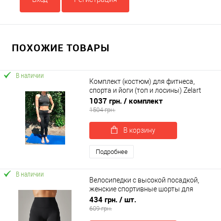
ПОХОЖИЕ ТОВАРЫ
В наличии
Комплект (костюм) для фитнеса,
спорта и йоги (топ и лосины) Zelart
(CO-8175)
1037 грн.
/ комплект
1504 грн.
В корзину
Подробнее
В наличии
Велосипедки с высокой посадкой,
женские спортивные шорты для
фитнеса и йоги OSPORT (os-0003-1)
434 грн.
/ шт.
609 грн.