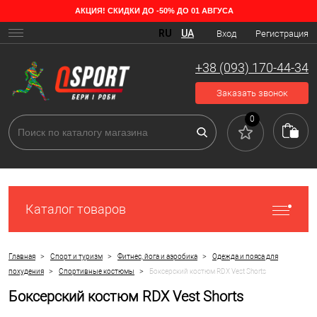
АКЦИЯ! СКИДКИ ДО -50% ДО 01 АВГУСА
RU
UA
Вход
Регистрация
+38 (093) 170-44-34
Заказать звонок
0
Каталог товаров
>
>
>
Главная
Спорт и туризм
Фитнес, йога и аэробика
Одежда и пояса для
>
>
похудения
Спортивные костюмы
Боксерский костюм RDX Vest Shorts
Боксерский костюм RDX Vest Shorts