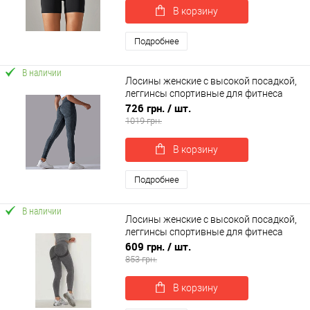
В корзину
Подробнее
В наличии
Лосины женские с высокой посадкой,
леггинсы спортивные для фитнеса
(yoga leggings) OSPORT (os-0005-1)
726 грн.
/ шт.
1019 грн.
В корзину
Подробнее
В наличии
Лосины женские с высокой посадкой,
леггинсы спортивные для фитнеса
OSPORT (os-0007-1)
609 грн.
/ шт.
853 грн.
В корзину