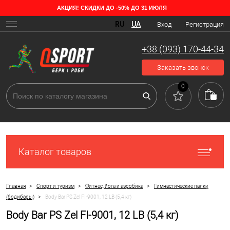
АКЦИЯ! СКИДКИ ДО -50% ДО 31 ИЮЛЯ
RU
UA
Вход
Регистрация
+38 (093) 170-44-34
Заказать звонок
0
Каталог товаров
>
>
>
Главная
Спорт и туризм
Фитнес, йога и аэробика
Гимнастические палки
>
(бодибары)
Body Bar PS Zel FI-9001, 12 LB (5,4 кг)
Body Bar PS Zel FI-9001, 12 LB (5,4 кг)