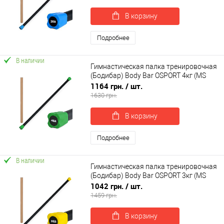
В корзину
Подробнее
В наличии
Гимнастическая палка тренировочная
(Бодибар) Body Bar OSPORT 4кг (MS
4154-4)
1164 грн.
/ шт.
1630 грн.
В корзину
Подробнее
В наличии
Гимнастическая палка тренировочная
(Бодибар) Body Bar OSPORT 3кг (MS
4154-3)
1042 грн.
/ шт.
1459 грн.
В корзину