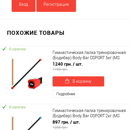
Вход
Регистрация
ПОХОЖИЕ ТОВАРЫ
В наличии
Гимнастическая палка тренировочная
(Бодибар) Body Bar OSPORT 5кг (MS
4154-5)
1240 грн.
/ шт.
1735 грн.
В корзину
Подробнее
В наличии
Гимнастическая палка тренировочная
(Бодибар) Body Bar OSPORT 2кг (MS
4154-2)
897 грн.
/ шт.
1255 грн.