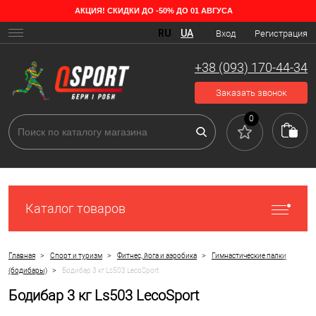
АКЦИЯ! СКИДКИ ДО -50% ДО 01 АВГУСА
RU
UA
Вход
Регистрация
+38 (093) 170-44-34
Заказать звонок
0
Каталог товаров
>
>
>
Главная
Спорт и туризм
Фитнес, йога и аэробика
Гимнастические палки
>
(бодибары)
Бодибар 3 кг Ls503 LecoSport
Бодибар 3 кг Ls503 LecoSport