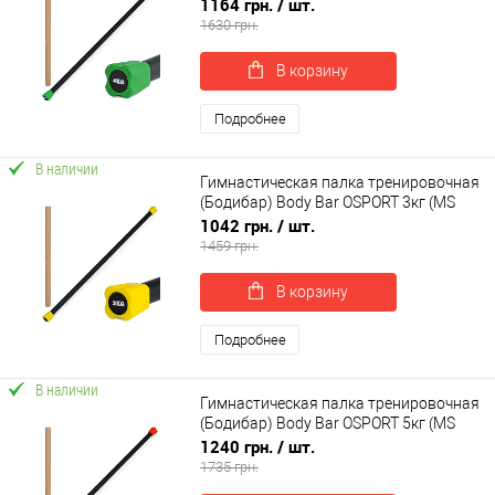
4154-4)
1164 грн.
/ шт.
1630 грн.
В корзину
Подробнее
В наличии
Гимнастическая палка тренировочная
(Бодибар) Body Bar OSPORT 3кг (MS
4154-3)
1042 грн.
/ шт.
1459 грн.
В корзину
Подробнее
В наличии
Гимнастическая палка тренировочная
(Бодибар) Body Bar OSPORT 5кг (MS
4154-5)
1240 грн.
/ шт.
1735 грн.