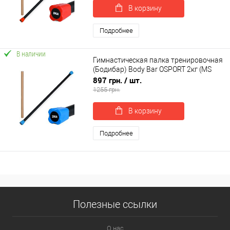
В корзину
Подробнее
В наличии
Гимнастическая палка тренировочная
(Бодибар) Body Bar OSPORT 2кг (MS
4154-2)
897 грн.
/ шт.
1255 грн.
В корзину
Подробнее
Полезные ссылки
О нас