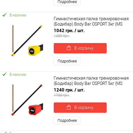
Подробнее
В наличии
Гимнастическая палка тренировочная
(Бодибар) Body Bar OSPORT 3кг (MS
4154-3)
1042 грн.
/ шт.
1459 грн.
В корзину
Подробнее
В наличии
Гимнастическая палка тренировочная
(Бодибар) Body Bar OSPORT 5кг (MS
4154-5)
1240 грн.
/ шт.
1735 грн.
В корзину
Подробнее