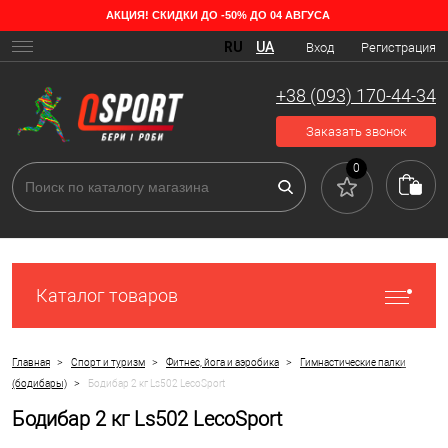
АКЦИЯ! СКИДКИ ДО -50% ДО 04 АВГУСА
RU
UA
Вход
Регистрация
+38 (093) 170-44-34
Заказать звонок
0
Каталог товаров
>
>
>
Главная
Спорт и туризм
Фитнес, йога и аэробика
Гимнастические палки
>
(бодибары)
Бодибар 2 кг Ls502 LecoSport
Бодибар 2 кг Ls502 LecoSport