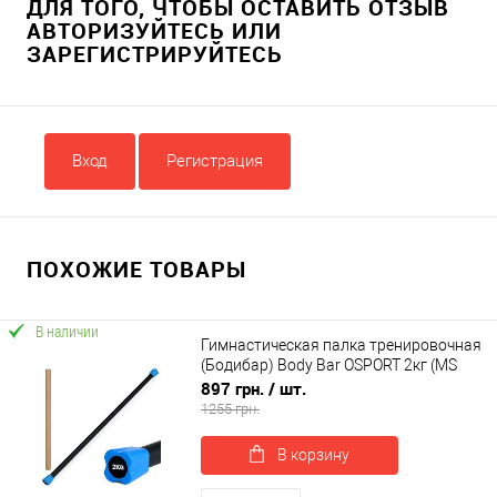
ДЛЯ ТОГО, ЧТОБЫ ОСТАВИТЬ ОТЗЫВ
АВТОРИЗУЙТЕСЬ ИЛИ
ЗАРЕГИСТРИРУЙТЕСЬ
Вход
Регистрация
ПОХОЖИЕ ТОВАРЫ
В наличии
Гимнастическая палка тренировочная
(Бодибар) Body Bar OSPORT 2кг (MS
4154-2)
897 грн.
/ шт.
1255 грн.
В корзину