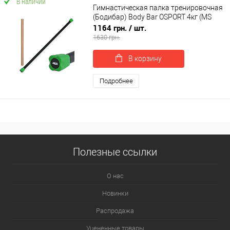
В наличии
Гимнастическая палка тренировочная
(Бодибар) Body Bar OSPORT 4кг (MS
4154-4)
1164 грн.
/ шт.
1630 грн.
В корзину
Подробнее
Полезные ссылки
О нас
Новинки
Распродажа
Уцененные товары