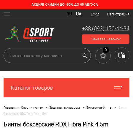
АКЦИЯ! СКИДКИ ДО -50% ДО 05 АВГУСА
RU
UA
Вход
Регистрация
+38 (093) 170-44-34
Заказать звонок
0
Каталог товаров
>
>
>
>
Главная
Спорт и туризм
Защитная экипировка
Боксерские бинты
Бинты
боксерские RDX Fibra Pink 4.5m
Бинты боксерские RDX Fibra Pink 4.5m