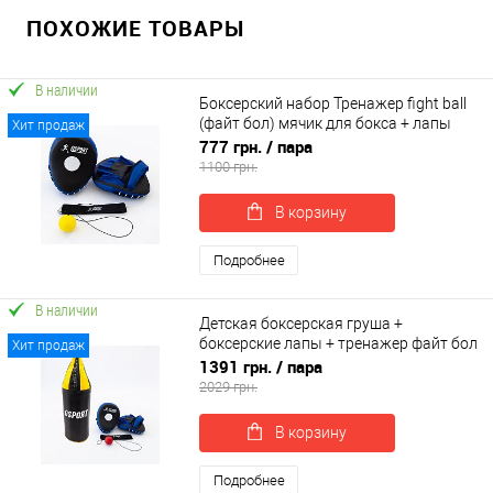
ПОХОЖИЕ ТОВАРЫ
В наличии
Боксерский набор Тренажер fight ball
(файт бол) мячик для бокса + лапы
Хит продаж
боксерские OSPORT BoxSet №1 (n-
777 грн.
/ пара
0025)
1100 грн.
В корзину
Подробнее
В наличии
Детская боксерская груша +
боксерские лапы + тренажер файт бол
Хит продаж
(мячик для бокса) OSPORT BoxSet №2
1391 грн.
/ пара
(n-0026)
2029 грн.
В корзину
Подробнее