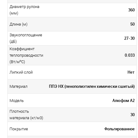
Диаметр рулона
360
(мм)
50
Длина (м)
Звукопоглощение
27-30
(дБ)
Коэффициент
0.033
теплопроводности
(Вт/мºС)
Нет
Липкий слой
ППЭ НХ (пенополиэтилен химически сшитый)
Материал
Алюфом А2
Модель
Плотность
30
материала (кг/м3)
Фольгированное
Покрытие