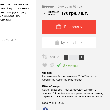
чен для склеивания
238 грн.
Экономия:
68 грн.
стей. Двухсторонний
Оптовые
170 грн.
/ шт.
 на которую с двух
цены
я максимально
 чистой
В корзину
ктеристики
Купить в 1 клик
Кол-во:
В наличии
Оплата
Наличными, безналичными, VISA/Mastercard,
GooglePay, ApplePay, Masterpass
Обмен/возврат
Обмен и возврат товара осуществляется в
течение 14 дней после покупки, согласно закону
Украины "О защите прав потребителей Украины"
Гарантия: 14 дней