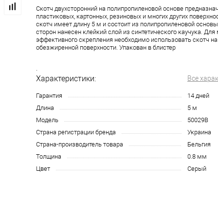
Скотч двухсторонний на полипропиленовой основе предназна
пластиковых, картонных, резиновых и многих других поверхно
скотч имеет длину 5 м и состоит из полипропиленовой основы,
сторон нанесен клейкий слой из синтетического каучука. Дл
эффективного скрепления необходимо использовать скотч на
обезжиренной поверхности. Упакован в блистер
.
Характеристики:
Все хара
Гарантия
14 дней
Длина
5 м
Модель
50029B
Страна регистрации бренда
Украина
Страна-производитель товара
Бельгия
Толщина
0.8 мм
Цвет
Серый