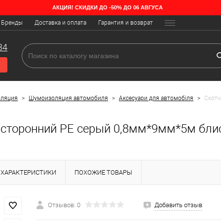
АКЦИЯ! СКИДКИ ДО -50% ДО 06 АВГУСА
Бренды
Доставка и оплата
Гарантия и возврат
34
оляция
>
Шумоизоляция автомобиля
>
Аксесуари для автомобіля
>
Скотч
хсторонний PE серый 0,8мм*9мм*5м бли
ХАРАКТЕРИСТИКИ
ПОХОЖИЕ ТОВАРЫ
Отзывов: 0
Добавить отзыв