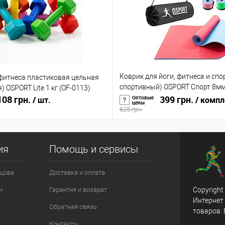
Коврик для йоги, фитнеса и спо
 фитнеса пластиковая цельная
спортивный) OSPORT Спорт 8мм 
) OSPORT Lite 1 кг (OF-0113)
08 грн.
0008)
399 грн.
Оптовые
/ шт.
/ компл
цены
625 грн.
ия
Помощь и сервисы
цова
Доставка и оплата
и
Гарантия и возврат
Copyright
Интернет
Обратная связь
товаров.
Контакты