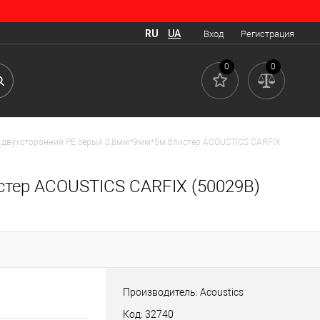
RU
UA
Вход
Регистрация
0
0
 двухсторонний PE серый 0,8мм*9мм*5м блистер ACOUSTICS CARFIX
стер ACOUSTICS CARFIX (50029B)
Производитель: Acoustics
Код: 32740