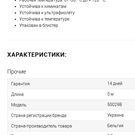
Рабочая температура: от -30 ° C до + 120 ° C
Устойчива к химикатам
Устойчива к ультрафиолету
Устойчива к температуре
Упакован в блистер
ХАРАКТЕРИСТИКИ:
Прочие
14 дней
Гарантия
5 м
Длина
50029B
Модель
Украина
Страна регистрации бренда
Бельгия
Страна-производитель товара