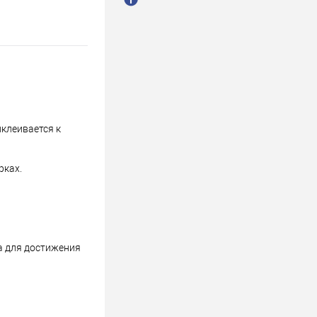
иклеивается к
рках.
са для достижения