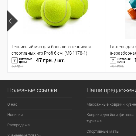
Теннисный мяч для большого тенниса и
Гантель для
спортивных игр Profi 6 см. (MS 1178-1)
(неразборная
47 грн.
1
Оптовые
Оптовые
/ шт.
цены
цены
69 грн.
157 грн.
Полезные ссылки
Наши предложен
О нас
Массажные коврики Кузне
Новинки
Коврики для йоги, фитнеса 
туризма
Распродажа
Спортивные маты
Уцененные товары