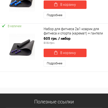
В корзину
Подробнее
В наличии
Набор для фитнеса 2в1 коврик для
фитнеса и спорта (каремат) + гантели
2шт по 0.5 кг OSPORT Set 13 (n-0044)
605 грн.
/ набор
816 грн.
В корзину
Подробнее
Полезные ссылки