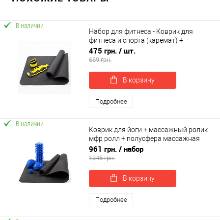
В наличии
Набор для фитнеса - Коврик для
фитнеса и спорта (каремат) +
утяжелители 2шт по 0.5 кг OSPORT Set
475 грн.
/ шт.
34 (n-0065)
669 грн.
В корзину
Подробнее
В наличии
Коврик для йоги + массажный ролик
мфр ролл + полусфера массажная
2шт + массажный мячик OSPORT Set
961 грн.
/ набор
59 (n-0089)
1345 грн.
В корзину
Подробнее