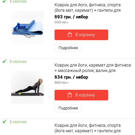
В наличии
Коврик для йоги, фитнеса, спорта
(йога мат, каремат) + гантели для
фитнеса 2шт по 1кг OSPORT Set 63 (n-
693 грн.
/ набор
0093)
999 грн.
В корзину
Подробнее
В наличии
Коврик для йоги, каремат для фитнеса
+ массажный ролик, валик для
массажа спины мфр OSPORT Set 112
634 грн.
/ набор
(n-0145)
889 грн.
В корзину
Подробнее
В наличии
Коврик для йоги, фитнеса, спорта
(йога мат, каремат) + гантели для