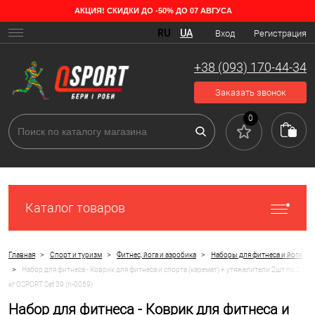
АКЦИЯ! СКИДКИ ДО -50% ДО 07 АВГУСА
RU
UA
Вход
Регистрация
+38 (093) 170-44-34
Заказать звонок
0
Каталог товаров
>
>
>
Главная
Спорт и туризм
Фитнес, йога и аэробика
Наборы для фитнеса и йоги
>
Набор для фитнеса - Коврик для фитнеса и спорта (каремат) + утяжелители 2шт по 2.5
кг OSPORT Set 39 (n-0069)
Набор для фитнеса - Коврик для фитнеса и