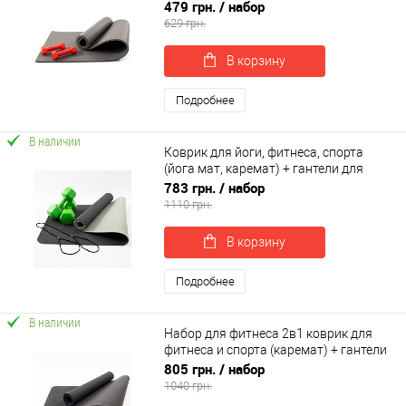
фитнеса 2шт по 0.5кг OSPORT Set 67 (n-
479 грн.
/ набор
0097)
629 грн.
В корзину
Подробнее
В наличии
Коврик для йоги, фитнеса, спорта
(йога мат, каремат) + гантели для
фитнеса 2шт по 3кг OSPORT Set 65 (n-
783 грн.
/ набор
0095)
1110 грн.
В корзину
Подробнее
В наличии
Набор для фитнеса 2в1 коврик для
фитнеса и спорта (каремат) + гантели
2шт по 1 кг OSPORT Set 14 (n-0045)
805 грн.
/ набор
1040 грн.