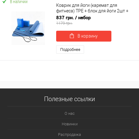
В наличии
Коврик для йоги (каремат для
фитнеса) TPE + блок для йоги 2шт +
ремень для йоги OSPORT Set 87 (n-
837 грн.
/ набор
0117)
1179 грн.
В корзину
Подробнее
Полезные ссылки
О нас
Новинки
Распродажа