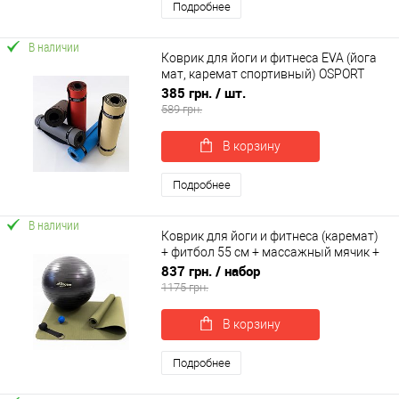
Подробнее
В наличии
Коврик для йоги и фитнеса EVA (йога
мат, каремат спортивный) OSPORT
ECO Friendly Pro 4 мм (OF-0097)
385 грн.
/ шт.
589 грн.
В корзину
Подробнее
В наличии
Коврик для йоги и фитнеса (каремат)
+ фитбол 55 см + массажный мячик +
ремень для йоги OSPORT Set 98 (n-
837 грн.
/ набор
0128)
1175 грн.
В корзину
Подробнее