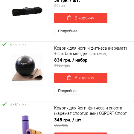
39 грн.
/ шт.
55 грн.
В корзину
Подробнее
В наличии
Коврик для йоги и фитнеса (каремат)
+ фитбол мяч для фитнеса,
беременных 65 см OSPORT Set 91 (n-
834 грн.
/ набор
0121)
1169 грн.
В корзину
Подробнее
В наличии
Коврик для йоги, фитнеса и спорта
(каремат спортивный) OSPORT Спорт
8мм (FI-0083)
345 грн.
/ шт.
599 грн.