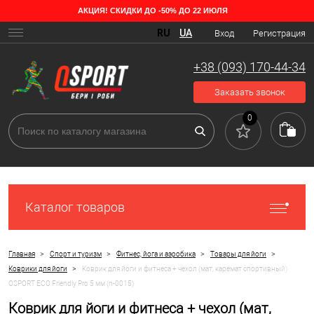
АКЦИЯ! СКИДКИ ДО -50% ДО 22 ИЮЛЯ
RU
UA
Вход
Регистрация
+38 (093) 170-44-34
Заказать звонок
0
Каталог товаров
>
>
>
>
Главная
Спорт и туризм
Фитнес, йога и аэробика
Товары для йоги
>
Коврики для йоги
Коврик для йоги и фитнеса + чехол (мат, каремат спортивный)
OSPORT ECO Friendly Pro 5 мм (n-0015)
Коврик для йоги и фитнеса + чехол (мат,