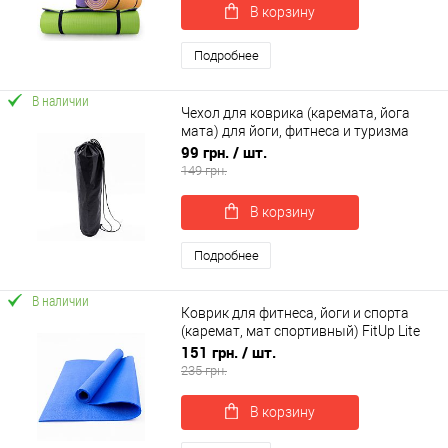
В корзину
Подробнее
В наличии
Чехол для коврика (каремата, йога
мата) для йоги, фитнеса и туризма
OSPORT 13 см (OF-0236)
99 грн.
/ шт.
149 грн.
В корзину
Подробнее
В наличии
Коврик для фитнеса, йоги и спорта
(каремат, мат спортивный) FitUp Lite
5мм (F-00008)
151 грн.
/ шт.
235 грн.
В корзину