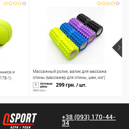
Массажный ролик, валик для массажа
П
енниса и
спины (массажер для спины, шеи, ног)
(
1178-1)
OSPORT 33*13см (MS 0857-4)
299 грн.
(
Оптовые
/ шт.
цены
569 грн.
3
+38 (093) 170-44-
34