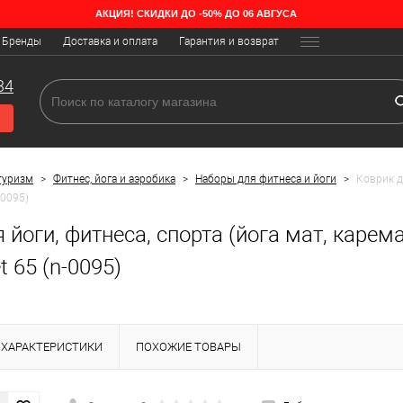
АКЦИЯ! СКИДКИ ДО -50% ДО 06 АВГУСА
Бренды
Доставка и оплата
Гарантия и возврат
34
туризм
>
Фитнес, йога и аэробика
>
Наборы для фитнеса и йоги
>
Коврик д
-0095)
 йоги, фитнеса, спорта (йога мат, карем
 65 (n-0095)
ХАРАКТЕРИСТИКИ
ПОХОЖИЕ ТОВАРЫ