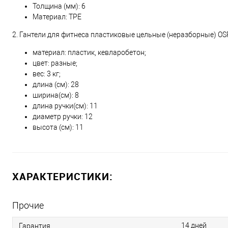
Толщина (мм): 6
Материал: TPE
2. Гантели для фитнеса пластиковые цельные (неразборные) OSPO
материал: пластик, кевларобетон;
цвет: разные;
вес: 3 кг;
длина (см): 28
ширина(см): 8
длина ручки(см): 11
диаметр ручки: 12
высота (см): 11
ХАРАКТЕРИСТИКИ:
Прочие
14 дней
Гарантия