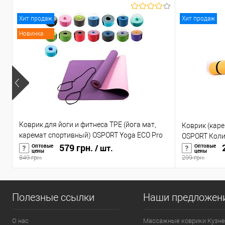
Хит продаж
Хит продаж
Новинка
Коврик для йоги и фитнеса TPE (йога мат,
Коврик (каре
каремат спортивный) OSPORT Yoga ECO Pro
OSPORT Колиб
6мм (FI-0076)
579 грн.
2
Оптовые
Оптовые
/ шт.
цены
цены
849 грн.
299 грн.
Полезные ссылки
Наши предложен
О нас
Массажные коврики Кузне