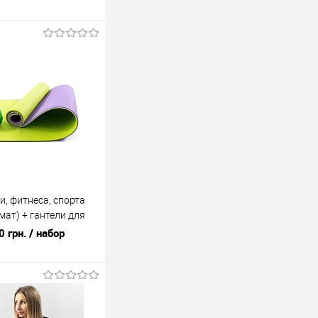
и, фитнеса, спорта
мат) + гантели для
 3кг OSPORT Set 78
0 грн.
/ набор
В корзину