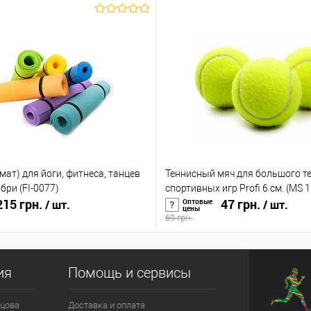
мат) для йоги, фитнеса, танцев
Теннисный мяч для большого т
ри (FI-0077)
спортивных игр Profi 6 см. (MS 
15 грн.
47 грн.
Оптовые
/ шт.
/ шт.
цены
69 грн.
ия
Помощь и сервисы
цова
Доставка и оплата