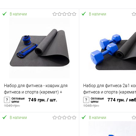
В наличии
В наличии
Набор для фитнеса - коврик для
Набор для фитнеса 2в1 ко
фитнеса и спорта (каремат) +
фитнеса и спорта (каремат
утяжелители 2шт по 1.5 кг OSPORT
гантели 2шт по 4 кг OSPORT
Оптовые
Оптовые
749 грн.
/ шт.
774 грн.
/ на
цены
цены
Set 47 (n-0077)
0039)
1049 грн.
1045 грн.
В наличии
В наличии
В корзину
В корзину