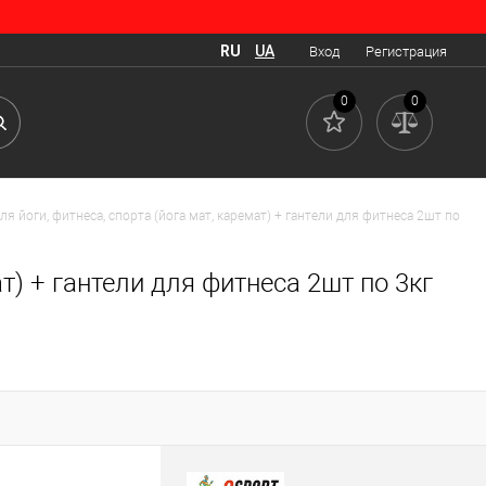
RU
UA
Вход
Регистрация
0
0
ля йоги, фитнеса, спорта (йога мат, каремат) + гантели для фитнеса 2шт по
ат) + гантели для фитнеса 2шт по 3кг