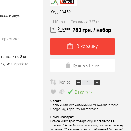
Код: 33452
неса и двух
1110 грн.
Экономия:
327 грн.
Оптовые
783 грн.
/ набор
цены
ктеристики
В корзину
 гантели по 3 кг.
тик, Кевларобетон
Купить в 1 клик
Кол-во:
В наличии
Оплата
Наличными, безналичными, VISA/Mastercard,
GooglePay, ApplePay, Masterpass
Обмен/возврат
Обмен и возврат товара осуществляется в
течение 14 дней после покупки, согласно закону
Украины "О защите прав потребителей Украины"