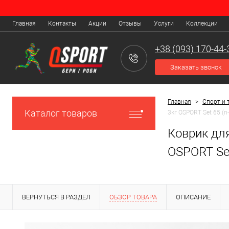
Главная
Контакты
Акции
Отзывы
Услуги
Коллекции
+38 (093) 170-44-
Заказать звонок
Главная
>
Спорт и 
Каталог товаров
3кг OSPORT Set 65 (n
Коврик для
OSPORT Set
ВЕРНУТЬСЯ В РАЗДЕЛ
ОБЗОР ТОВАРА
ОПИСАНИЕ