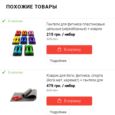
ПОХОЖИЕ ТОВАРЫ
В наличии
Гантели для фитнеса пластиковые
цельные (неразборные) + коврик
OSPORT Lite 2шт по 1 кг (OF-0214)
215 грн.
/ набор
305 грн.
В корзину
Подробнее
В наличии
Коврик для йоги, фитнеса, спорта
(йога мат, каремат) + гантели для
фитнеса 2шт по 0.5кг OSPORT Set 67 (n-
479 грн.
/ набор
0097)
629 грн.
В корзину
Подробнее