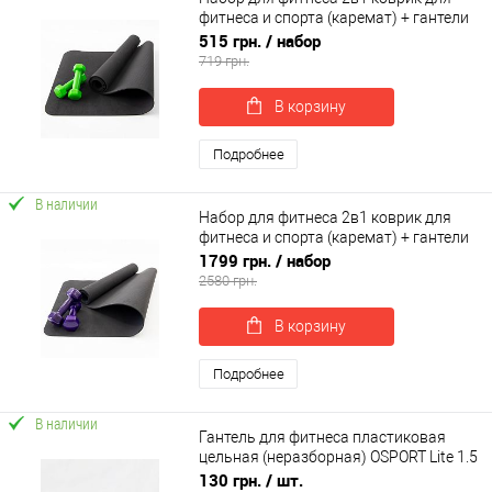
фитнеса и спорта (каремат) + гантели
2шт по 0.5 кг OSPORT Set 1 (n-0030)
515 грн.
/ набор
719 грн.
В корзину
Подробнее
В наличии
Набор для фитнеса 2в1 коврик для
фитнеса и спорта (каремат) + гантели
2шт по 4 кг OSPORT Set 19 (n-0050)
1799 грн.
/ набор
2580 грн.
В корзину
Подробнее
В наличии
Гантель для фитнеса пластиковая
цельная (неразборная) OSPORT Lite 1.5
кг (OF-0260)
130 грн.
/ шт.