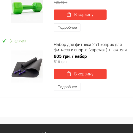
185 грн.
В корзину
Подробнее
В наличии
Набор для фитнеса 2в1 коврик для
фитнеса и спорта (каремат) + гантели
2шт по 0.5 кг OSPORT Set 13 (n-0044)
605 грн.
/ набор
816 грн.
В корзину
Подробнее