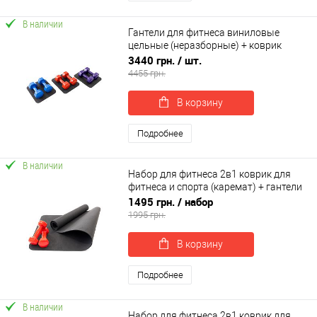
В наличии
Гантели для фитнеса виниловые
цельные (неразборные) + коврик
OSPORT Profi 2шт по 8 кг (OF-0208)
3440 грн.
/ шт.
4455 грн.
В корзину
Подробнее
В наличии
Набор для фитнеса 2в1 коврик для
фитнеса и спорта (каремат) + гантели
2шт по 3 кг OSPORT Set 18 (n-0049)
1495 грн.
/ набор
1995 грн.
В корзину
Подробнее
В наличии
Набор для фитнеса 2в1 коврик для