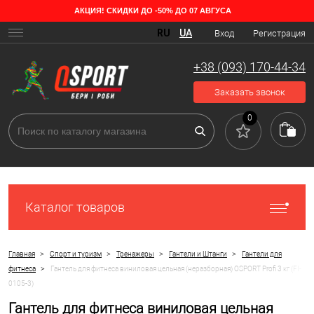
АКЦИЯ! СКИДКИ ДО -50% ДО 07 АВГУСА
RU
UA
Вход
Регистрация
+38 (093) 170-44-34
Заказать звонок
0
Каталог товаров
>
>
>
>
Главная
Спорт и туризм
Тренажеры
Гантели и Штанги
Гантели для
>
фитнеса
Гантель для фитнеса виниловая цельная (неразборная) OSPORT Profi 3 кг (FI-
0105-3)
Гантель для фитнеса виниловая цельная