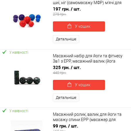
шиї, ніг (самомасажу МФР) м'ячі для
масажу 3 шт OSPORT Set 89 (n-0119)
197 грн.
/ шт.
275 грн.
У кошик
Детальніше
У наявності
Масажний набір для йоги та фітнесу
3в1 з EPP, масажний валик (йога
рол)+масажний м'яч МФР OSPORT (OF-
325 грн.
/ шт.
0281)
440 грн.
У кошик
Детальніше
У наявності
Масажний ролик, валик для йоги та
масажу спини EPP (масажер для
спини, шиї, ніг) OSPORT 15х5см (OF-
99 грн.
/ шт.
0322)