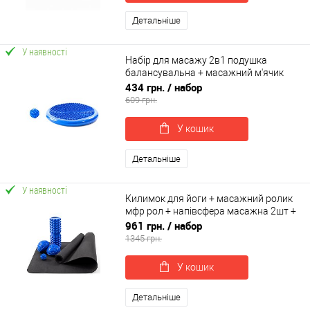
Детальніше
У наявності
Набір для масажу 2в1 подушка
балансувальна + масажний м'ячик
масажер для ніг МФР OSPORT Set 29
434 грн.
/ набор
(n-0060)
609 грн.
У кошик
Детальніше
У наявності
Килимок для йоги + масажний ролик
мфр рол + напівсфера масажна 2шт +
масажний м'ячик OSPORT Set 59 (n-
961 грн.
/ набор
0089)
1345 грн.
У кошик
Детальніше