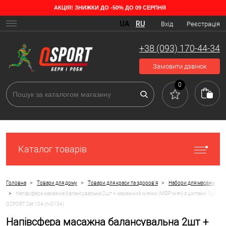
АКЦІЯ! ЗНИЖКИ ДО -50% ДО 09 СЕРПНЯ
UA
RU
Вхід
Реєстрація
+38 (093) 170-44-34
Замовити дзвінок
0
Каталог товарів
>
>
>
Головна
Товари для дому
Товари для краси та здоров'я
Набори для масажу
>
Напівсфера масажна балансувальна 2шт + масажний м'ячик (МФР м'яч) з шипами 3шт
OSPORT Set 104 (n-0134)
Напівсфера масажна балансувальна 2шт +