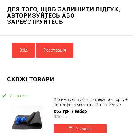
ДЛЯ ТОГО, ЩОБ ЗАЛИШИТИ ВІДГУК,
АВТОРИЗУЙТЕСЬ АБО
ЗАРЕЄСТРУЙТЕСЬ
Вхід
Реєстрація
СХОЖІ ТОВАРИ
У наявності
Килимок для йоги, фітнесу та спорту +
напівсфера масажна 2 шт + м'ячик
масажний з шипами OSPORT Set 60 (n-
662 грн.
/ набор
0090)
925 грн.
У кошик