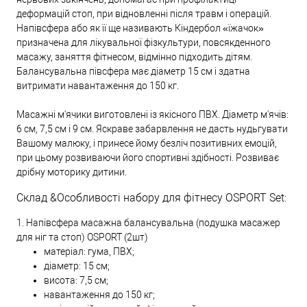
деформацій стоп, при відновленні після травм і операцій.
Напівсфера або як її ще називають Кіндербол «їжачок»
призначена для лікувальної фізкультури, повсякденного
масажу, заняття фітнесом, відмінно підходить дітям.
Балансувальна півсфера має діаметр 15 см і здатна
витримати навантаження до 150 кг.
Масажні м'ячики виготовлені із якісного ПВХ. Діаметр м'ячів:
6 см, 7,5 см і 9 см. Яскраве забарвлення не дасть нудьгувати
Вашому малюку, і принесе йому безліч позитивних емоцій,
при цьому розвиваючи його спортивні здібності. Розвиває
дрібну моторику дитини.
Склад &Особливості набору для фітнесу OSPORT Set:
1. Напівсфера масажна балансувальна (подушка масажер
для ніг та стоп) OSPORT (2шт)
матеріал: гума, ПВХ;
діаметр: 15 см;
висота: 7,5 см;
навантаження до 150 кг;