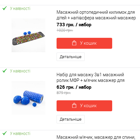
У наявності
Масажний ортопедичний килимок для
дітей + напівсфера масажний масажер
для ніг 2шт OSPORT Set 72 (n-0102)
733 грн.
/ набор
1020 грн.
У кошик
Детальніше
У наявності
Набір для масажу 3в1 масажний
ролик МФР + м'ячик масажер для
спини ніг +напівсфера 2шт OSPORT Set
626 грн.
/ набор
41 (n-0071)
879 грн.
У кошик
Детальніше
У наявності
Масажний м'ячик, масажер для спини,