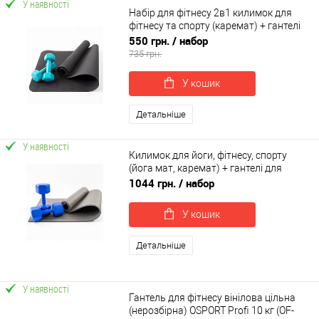
У наявності
Набір для фітнесу 2в1 килимок для
фітнесу та спорту (каремат) + гантелі
2шт по 1 кг OSPORT Set 2 (n-0033)
550 грн.
/ набор
735 грн.
У кошик
Детальніше
У наявності
Килимок для йоги, фітнесу, спорту
(йога мат, каремат) + гантелі для
фітнесу 2шт по 4кг OSPORT Set 71 (n-
1044 грн.
/ набор
0101)
У кошик
Детальніше
У наявності
Гантель для фітнесу вінілова цільна
(нерозбірна) OSPORT Profi 10 кг (OF-