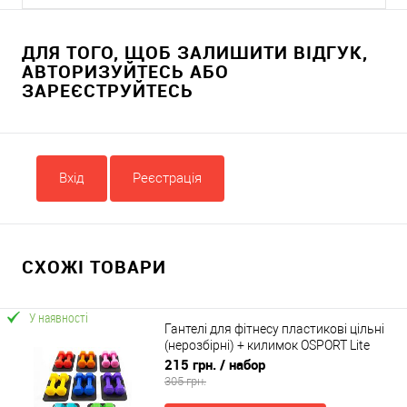
ДЛЯ ТОГО, ЩОБ ЗАЛИШИТИ ВІДГУК,
АВТОРИЗУЙТЕСЬ АБО
ЗАРЕЄСТРУЙТЕСЬ
Вхід
Реєстрація
СХОЖІ ТОВАРИ
У наявності
Гантелі для фітнесу пластикові цільні
(нерозбірні) + килимок OSPORT Lite
2шт по 1 кг (OF-0214)
215 грн.
/ набор
305 грн.