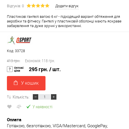
Відгуків: 0
Додати відгук
Пластикові гантелі вагою 6 кг - підходящий варіант обтяження для
аеробіки та фітнесу. Гантелі у пластиковій оболонці мають яскраве
забарвлення та дуже зручні у використанні.
Код: 33728
413 грн.
Економія:
118 грн.
Оптові
295 грн.
/ шт.
ціни
У кошик
Кількість:
У наявності
Оплата
Готівкою, безготівкою, VISA/Mastercard, GooglePay,