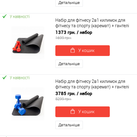
Детальніше
У наявності
Набір для фітнесу 2в1 килимок для
фітнесу та спорту (каремат) + гантелі
2шт по 2.5 кг OSPORT Set 17 (n-0048)
1373 грн.
/ набор
1699 грн.
У кошик
Детальніше
У наявності
Набір для фітнесу 2в1 килимок для
фітнесу та спорту (каремат) + гантелі
2шт по 9 кг OSPORT Set 24 (n-0055)
3785 грн.
/ набор
5299 грн.
У кошик
Детальніше