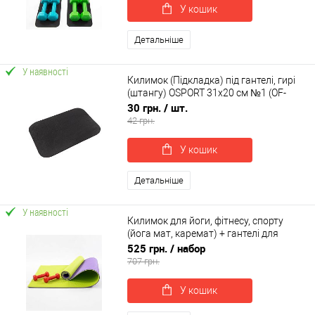
У кошик
Детальніше
У наявності
Килимок (Підкладка) під гантелі, гирі
(штангу) OSPORT 31х20 см №1 (OF-
0227)
30 грн.
/ шт.
42 грн.
У кошик
Детальніше
У наявності
Килимок для йоги, фітнесу, спорту
(йога мат, каремат) + гантелі для
фітнесу 2шт по 0.5кг OSPORT Set 75 (n-
525 грн.
/ набор
0105)
707 грн.
У кошик