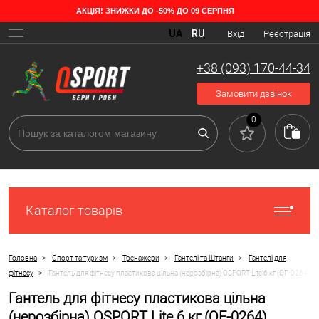
АКЦІЯ! ЗНИЖКИ ДО -50% ДО 09 СЕРПНЯ
UA
RU
Вхід
Реєстрація
+38 (093) 170-44-34
Замовити дзвінок
0
Каталог товарів
>
>
>
>
Головна
Спорт та туризм
Тренажери
Гантелі та Штанги
Гантелі для
>
фітнесу
Гантель для фітнесу пластикова цільна (нерозбірна) OSPORT Lite 6 кг (OF-0264)
Гантель для фітнесу пластикова цільна
(нерозбірна) OSPORT Lite 6 кг (OF-0264)