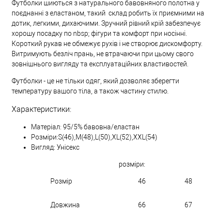
Футболки шиються з натурального бавовняного полотна у
поєднанні з еластаном, такий склад робить їх приємними на
дотик, легкими, дихаючими. Зручний рівний крій забезпечує
хорошу посадку по nbsp; фігури та комфорт при носінні.
Короткий рукав не обмежує рухів і не створює дискомфорту.
Витримують безліч прань, не втрачаючи при цьому свого
зовнішнього вигляду та експлуатаційних властивостей.
Футболки - це не тільки одяг, який дозволяє зберегти
температуру вашого тіла, а також частину стилю.
Характеристики:
Матеріал: 95/5% бавовна/еластан
Розміри:S(46),M(48),L(50),XL(52),XXL(54)
Вигляд: Унісекс
розміри:
Розмір
46
48
Довжина
66
67