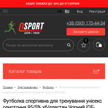
АКЦІЯ! ЗНИЖКИ ДО -50% ДО 07 СЕРПНЯ
UA
RU
Вхід
Реєстрація
+38 (093) 170-44-34
Замовити дзвінок
0
Каталог товарів
>
>
>
Головна
Одяг та аксесуари
Футболки
Футболка спортивна для тренування
унісекс однотонна 95/5% хб/еластан Чорний (OF-0250)
Футболка спортивна для тренування унісекс
однотонна 95/5% хб/еластан Чорний (OF-