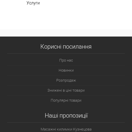
Услуги
Корисні посилання
Про нас
Новинки
Розпродаж
Знижені в ціні товари
Популярні товари
Наші пропозиції
Масажні килимки Кузнєцова