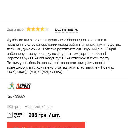
Відгуків: 0
Додати відгук
Футболки шиються з натурального бавовняного полотна в
поєднанні з еластаном, такий склад робить їх приємними на дотик,
легкими, дихаючими і злегка розтягуються. Зручний рівний крій
забезпечує гарну посадку по фігурі та комфорт при носінні.
Короткий рукав не обмежує рухів і не створює дискомфорту.
Витримують безліч прань, не втрачаючи при цьому свого
зовнішнього вигляду та експлуатаційних властивостей. Розмір:
S(46), M(48), L(50), XL(52), XXL(54)
Код: 33669
280 грн.
Економія:
74 грн.
Оптові
206 грн.
/ шт.
ціни