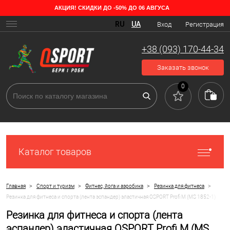
АКЦИЯ! СКИДКИ ДО -50% ДО 06 АВГУСА
RU
UA
Вход
Регистрация
+38 (093) 170-44-34
Заказать звонок
0
Каталог товаров
>
>
>
>
Главная
Спорт и туризм
Фитнес, йога и аэробика
Резинка для фитнеса
Резинка для фитнеса и спорта (лента эспандер) эластичная OSPORT Profi M (MS 1852-1)
Резинка для фитнеса и спорта (лента
эспандер) эластичная OSPORT Profi M (MS