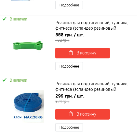
Подробнее
В наличии
Резинка для подтягиваний, турника,
фитнеса (эспандер резиновый
спортивный) 2080x44 мм OSPORT (MS
558 грн.
/ шт.
1878)
732 грн.
В корзину
Подробнее
В наличии
Резинка для подтягиваний, турника,
фитнеса (эспандер резиновый
спортивный) 2080x19 мм OSPORT (MS
299 грн.
/ шт.
1876)
374 грн.
В корзину
Подробнее