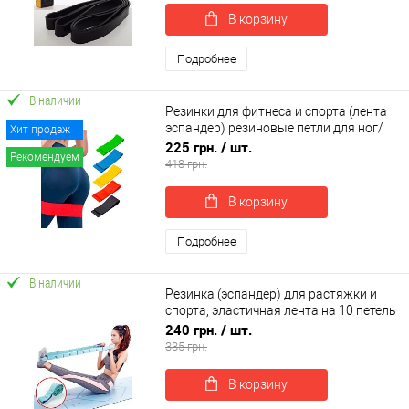
В корзину
Подробнее
В наличии
Резинки для фитнеса и спорта (лента
эспандер) резиновые петли для ног/
Хит продаж
рук/ягодиц набор 5шт OSPORT (OF-
225 грн.
/ шт.
Рекомендуем
0021)
418 грн.
В корзину
Подробнее
В наличии
Резинка (эспандер) для растяжки и
спорта, эластичная лента на 10 петель
2шт OSPORT 120см (MS 4817)
240 грн.
/ шт.
335 грн.
В корзину