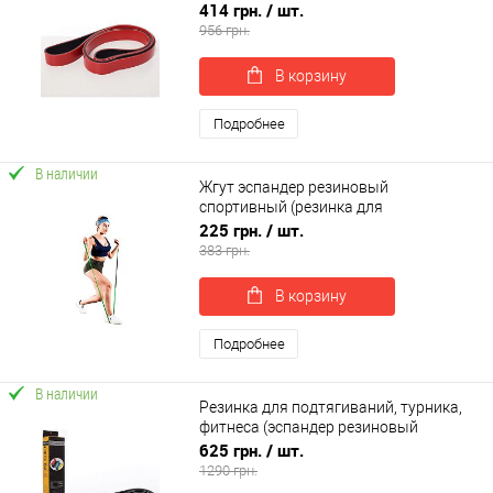
спортивный) 2100x30 мм OSPORT (MS
414 грн.
/ шт.
2236-3)
956 грн.
В корзину
Подробнее
В наличии
Жгут эспандер резиновый
спортивный (резинка для
подтягивания, турника) 3500x40 мм
225 грн.
/ шт.
OSPORT (MS 2013)
383 грн.
В корзину
Подробнее
В наличии
Резинка для подтягиваний, турника,
фитнеса (эспандер резиновый
спортивный) 2080x32 мм OSPORT (MS
625 грн.
/ шт.
2235-4)
1290 грн.