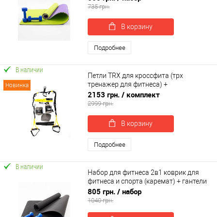
0106)
735 грн.
В корзину
Подробнее
В наличии
Петли TRX для кроссфита (трх
тренажер для фитнеса) +
Новинка
гравитационные ботинки для турника
2153 грн.
/ комплект
OSPORT Set 55 (n-0085)
2999 грн.
В корзину
Подробнее
В наличии
Набор для фитнеса 2в1 коврик для
фитнеса и спорта (каремат) + гантели
2шт по 1 кг OSPORT Set 14 (n-0045)
805 грн.
/ набор
1040 грн.