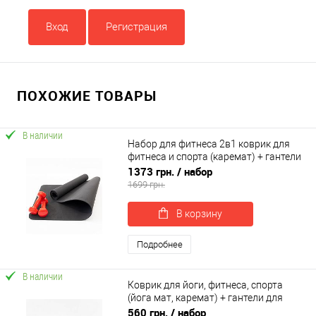
Вход
Регистрация
ПОХОЖИЕ ТОВАРЫ
В наличии
Набор для фитнеса 2в1 коврик для
фитнеса и спорта (каремат) + гантели
2шт по 2.5 кг OSPORT Set 17 (n-0048)
1373 грн.
/ набор
1699 грн.
В корзину
Подробнее
В наличии
Коврик для йоги, фитнеса, спорта
(йога мат, каремат) + гантели для
фитнеса 2шт по 1кг OSPORT Set 76 (n-
560 грн.
/ набор