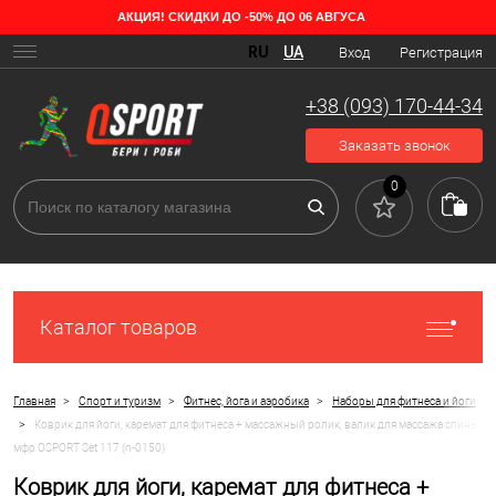
АКЦИЯ! СКИДКИ ДО -50% ДО 06 АВГУСА
RU
UA
Вход
Регистрация
+38 (093) 170-44-34
Заказать звонок
0
Каталог товаров
>
>
>
Главная
Спорт и туризм
Фитнес, йога и аэробика
Наборы для фитнеса и йоги
>
Коврик для йоги, каремат для фитнеса + массажный ролик, валик для массажа спины
мфр OSPORT Set 117 (n-0150)
Коврик для йоги, каремат для фитнеса +