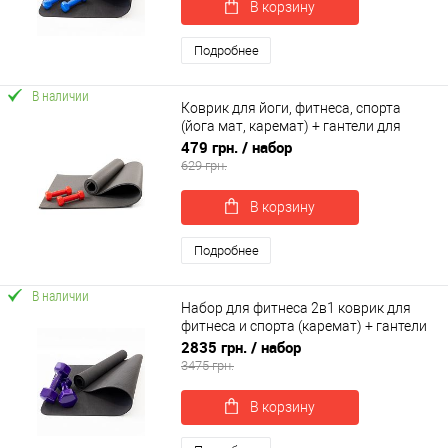
В корзину
Подробнее
В наличии
Коврик для йоги, фитнеса, спорта
(йога мат, каремат) + гантели для
фитнеса 2шт по 0.5кг OSPORT Set 67 (n-
479 грн.
/ набор
0097)
629 грн.
В корзину
Подробнее
В наличии
Набор для фитнеса 2в1 коврик для
фитнеса и спорта (каремат) + гантели
2шт по 6 кг OSPORT Set 21 (n-0052)
2835 грн.
/ набор
3475 грн.
В корзину