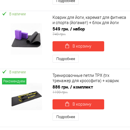
Подробнее
В наличии
Коврик для йоги, каремат для фитнеса
и спорта (йогамат) + блок для йоги
(кирпич) 2шт OSPORT Set 86 (n-0116)
549 грн.
/ набор
749 грн.
В корзину
Подробнее
В наличии
Тренировочные петли ТРХ (trx
тренажер для кроссфита) + коврик
Рекомендуем
для йоги и фитнеса OSPORT Set 56 (n-
886 грн.
/ комплект
0086)
1199 грн.
В корзину
Подробнее