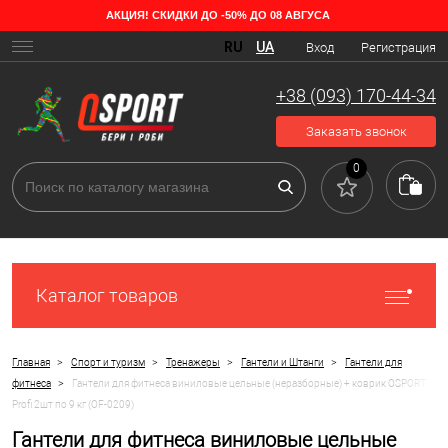
АКЦИЯ! СКИДКИ ДО -50% ДО 08 АВГУСА
RU
UA
Вход
Регистрация
+38 (093) 170-44-34
Заказать звонок
0
Каталог товаров
>
>
>
>
Главная
Спорт и туризм
Тренажеры
Гантели и Штанги
Гантели для
>
фитнеса
Гантели для фитнеса виниловые цельные (неразборные) + коврик OSPORT
Profi 2шт по 9 кг (OF-0209)
Гантели для фитнеса виниловые цельные