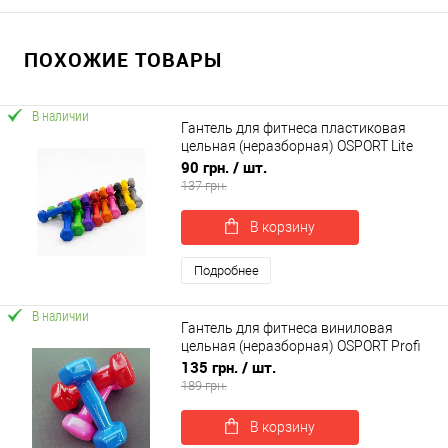
ПОХОЖИЕ ТОВАРЫ
В наличии
Гантель для фитнеса пластиковая
цельная (неразборная) OSPORT Lite
0.5кг (OF-0112)
90 грн.
/ шт.
137 грн.
В корзину
Подробнее
В наличии
Гантель для фитнеса виниловая
цельная (неразборная) OSPORT Profi
0.5 кг (FI-0105-1)
135 грн.
/ шт.
189 грн.
В корзину