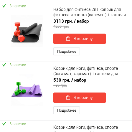
В наличии
Набор для фитнеса 2в1 коврик для
фитнеса и спорта (каремат) + гантели
2шт по 7 кг OSPORT Set 22 (n-0053)
3113 грн.
/ набор
4200 грн.
В корзину
Подробнее
В наличии
Коврик для йоги, фитнеса, спорта
(йога мат, каремат) + гантели для
фитнеса 2шт по 3кг OSPORT Set 83 (n-
530 грн.
/ набор
0113)
789 грн.
В корзину
Подробнее
В наличии
Коврик для йоги, фитнеса, спорта