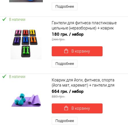
Подробнее
В наличии
Гантели для фитнеса пластиковые
цельные (неразборные) + коврик
OSPORT Lite 2шт по 0,5 кг (OF-0213)
180 грн.
/ набор
244 грн.
В корзину
Подробнее
В наличии
Коврик для йоги, фитнеса, спорта
(йога мат, каремат) + гантели для
фитнеса 2шт по 4кг OSPORT Set 84 (n-
664 грн.
/ набор
0114)
889 грн.
В корзину
Подробнее