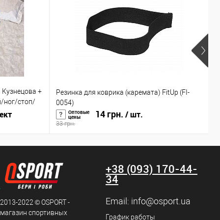
 Кузнецова +
Резинка для коврика (каремата) FitUp (FI-
К
/ног/стоп/
0054)
O
14 грн.
Оптовые
ект
/ шт.
цены
33 грн.
2
+38 (093) 170-44-
34
Email:
info@osport.ua
 2013-2022 © OSPORT -
 магазин спортивных
График работы