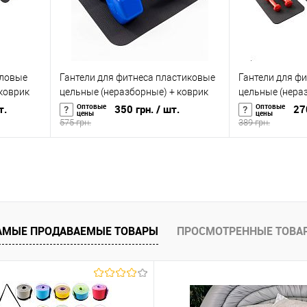
иловые
Гантели для фитнеса пластиковые
Гантели для ф
коврик
цельные (неразборные) + коврик
цельные (нера
OF-0207)
OSPORT Lite 2шт по 2.5 кг (OF-0116)
OSPORT Profi 2ш
Оптовые
Оптовые
т.
350 грн.
/ шт.
27
цены
цены
575 грн.
389 грн.
В корзину
равнению
Купить в 1 клик
К сравнению
Купить в 1 к
аличии
В избранное
В наличии
В избранное
АМЫЕ ПРОДАВАЕМЫЕ ТОВАРЫ
ПРОСМОТРЕННЫЕ ТОВА