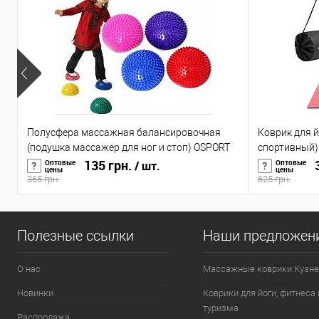
Полусфера массажная балансировочная
Коврик для й
(подушка массажер для ног и стоп) OSPORT
спортивный) 
(OF-0059)
135 грн.
0008)
3
Оптовые
Оптовые
/ шт.
цены
цены
365 грн.
625 грн.
Полезные ссылки
Наши предложен
О нас
Массажные коврики Кузне
Новинки
Коврики для йоги, фитнеса 
туризма
Распродажа