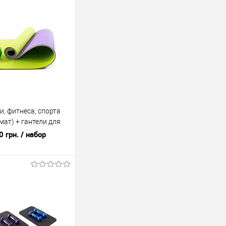
и, фитнеса, спорта
мат) + гантели для
 3кг OSPORT Set 78
0 грн.
/ набор
В корзину
лик
К сравнению
В наличии