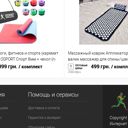
оги, фитнеса и спорта (каремат
Массажный коврик Аппликатор
OSPORT Спорт 8мм + чехол (n-
валик массажер для спины/шеи
99 грн.
головы/тела OSPORT (n-0004)
499 грн.
Оптовые
/ комплект
/ компл
цены
799 грн.
ия
Помощь и сервисы
цова
Доставка и оплата
и
Гарантия и возврат
Copyright
Интернет
Обратная связь