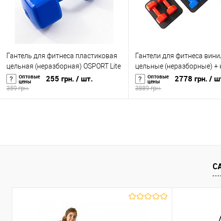
Гантель для фитнеса пластиковая
Гантели для фитнеса вин
цельная (неразборная) OSPORT Lite
цельные (неразборные) + 
5 кг (OF-0263)
OSPORT Profi 2шт по 7 кг (
Оптовые
Оптовые
255 грн.
/ шт.
2778 грн.
/ ш
цены
цены
359 грн.
3889 грн.
В корзину
В корзину
Купить в 1 клик
К сравнению
Купить в 1 клик
К с
В избранное
В наличии
В избранное
В н
С