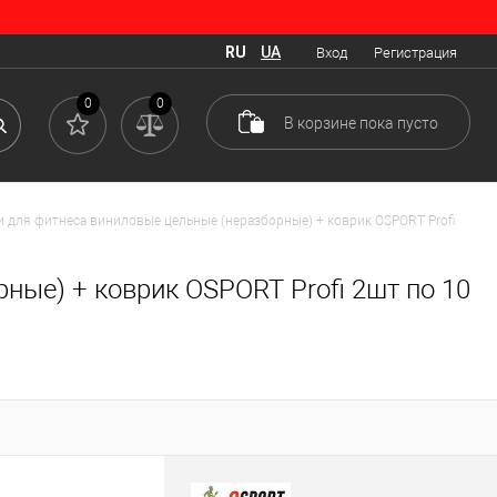
RU
UA
Вход
Регистрация
0
0
В корзине
пока
пусто
и для фитнеса виниловые цельные (неразборные) + коврик OSPORT Profi
ные) + коврик OSPORT Profi 2шт по 10