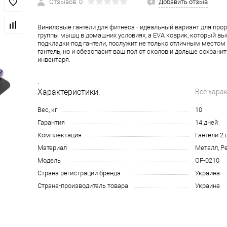
Отзывов: 0
Добавить отзыв
Виниловые гантели для фитнеса - идеальный вариант для про
группы мышц в домашних условиях, а EVA коврик, который вы
подкладки под гантели, послужит не только отличным местом
гантель, но и обезопасит ваш пол от сколов и дольше сохрани
инвентаря.
.
Характеристики:
Все хара
Вес, кг
10
Гарантия
14 дней
Комплектация
Гантели 2 
Материал
Металл, Р
Модель
OF-0210
Страна регистрации бренда
Украина
Страна-производитель товара
Украина