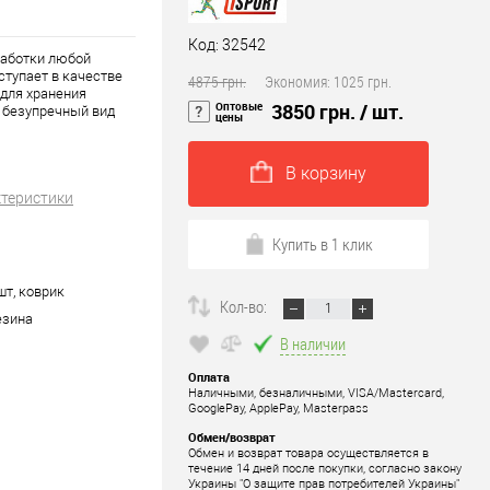
Код: 32542
работки любой
ступает в качестве
4875 грн.
Экономия:
1025 грн.
 для хранения
Оптовые
3850 грн.
/ шт.
т безупречный вид
цены
В корзину
ктеристики
Купить в 1 клик
шт, коврик
Кол-во:
езина
В наличии
Оплата
Наличными, безналичными, VISA/Mastercard,
GooglePay, ApplePay, Masterpass
Обмен/возврат
Обмен и возврат товара осуществляется в
течение 14 дней после покупки, согласно закону
Украины "О защите прав потребителей Украины"