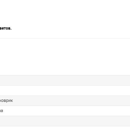
ветов.
 коврик
на