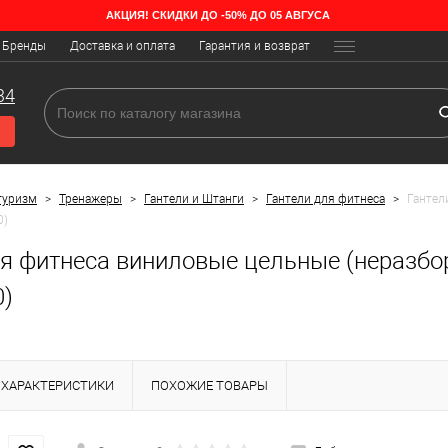
АКЦИЯ! СКИДКИ ДО -50% ДО 05 АВГУСА
Бренды
Доставка и оплата
Гарантия и возврат
34
туризм
>
Тренажеры
>
Гантели и Штанги
>
Гантели для фитнеса
>
Гантел
0)
я фитнеса виниловые цельные (неразбор
0)
ХАРАКТЕРИСТИКИ
ПОХОЖИЕ ТОВАРЫ