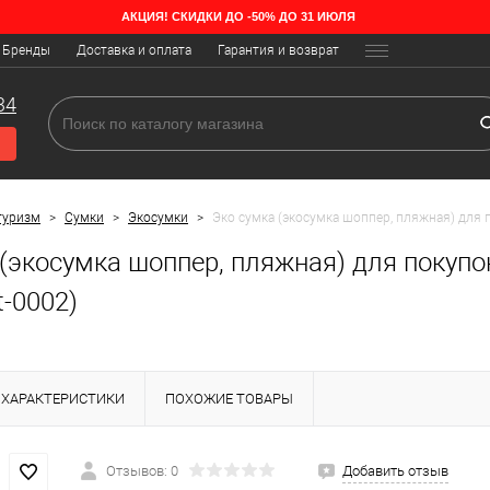
АКЦИЯ! СКИДКИ ДО -50% ДО 31 ИЮЛЯ
Бренды
Доставка и оплата
Гарантия и возврат
34
туризм
>
Сумки
>
Экосумки
>
Эко сумка (экосумка шоппер, пляжная) для п
(экосумка шоппер, пляжная) для покупок
t-0002)
ХАРАКТЕРИСТИКИ
ПОХОЖИЕ ТОВАРЫ
Отзывов: 0
Добавить отзыв