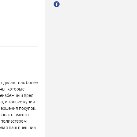
 сделает вас более
уны, которые
 неизбежный вред
а, и только купив
вершения покупок.
ьзовать вместо
 полиэстером
делая ваш внешний