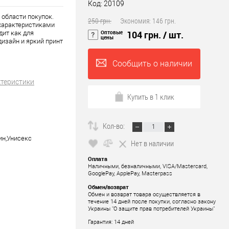
Код: 20109
 области покупок.
250 грн.
Экономия:
146 грн.
 характеристиками
Оптовые
104 грн.
/ шт.
дит как для
цены
дизайн и яркий принт
Сообщить о наличии
ктеристики
Купить в 1 клик
Кол-во:
н,Унисекс
Нет в наличии
Оплата
Наличными, безналичными, VISA/Mastercard,
GooglePay, ApplePay, Masterpass
Обмен/возврат
Обмен и возврат товара осуществляется в
течение 14 дней после покупки, согласно закону
Украины "О защите прав потребителей Украины"
Гарантия: 14 дней