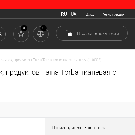
RU
UA
Вход
Регистрация
0
0
В корзине
пока
пусто
окупок, продуктов Faina Torba тканевая с принтом (ft-0002)
, продуктов Faina Torba тканевая с
Производитель: Faina Torba