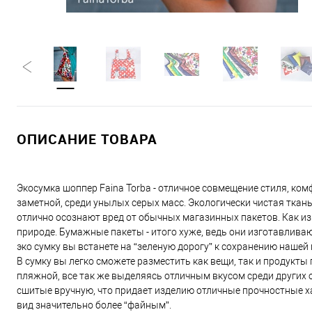
ОПИСАНИЕ ТОВАРА
Экосумка шоппер Faina Torba - отличное совмещение стиля, ко
заметной, среди унылых серых масс. Экологически чистая ткан
отлично осознают вред от обычных магазинных пакетов. Как и
природе. Бумажные пакеты - итого хуже, ведь они изготавлива
эко сумку вы встанете на “зеленую дорогу” к сохранению нашей
В сумку вы легко сможете разместить как вещи, так и продукты
пляжной, все так же выделяясь отличным вкусом среди других
сшитые вручную, что придает изделию отличные прочностные х
вид значительно более “файным”.