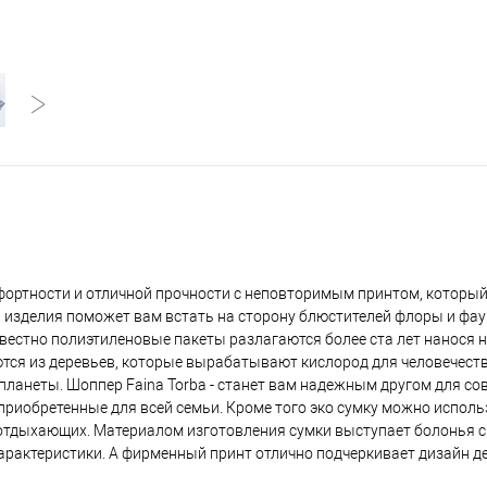
мфортности и отличной прочности с неповторимым принтом, который
ь изделия поможет вам встать на сторону блюстителей флоры и фа
звестно полиэтиленовые пакеты разлагаются более ста лет нанося
ются из деревьев, которые вырабатывают кислород для человечеств
 планеты. Шоппер Faina Torba - станет вам надежным другом для со
 приобретенные для всей семьи. Кроме того эко сумку можно испол
 отдыхающих. Материалом изготовления сумки выступает болонья с
арактеристики. А фирменный принт отлично подчеркивает дизайн 